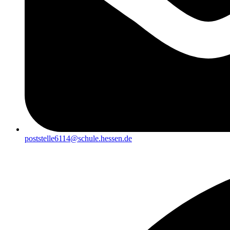
poststelle6114@schule.hessen.de