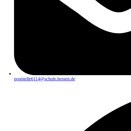
poststelle6114@schule.hessen.de