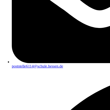
poststelle6114@schule.hessen.de