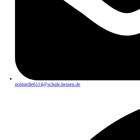
poststelle6114@schule.hessen.de