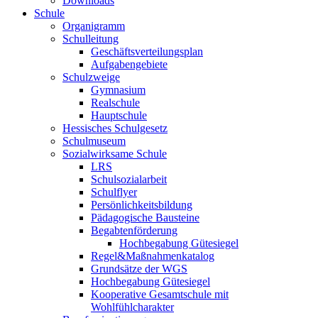
Downloads
Schule
Organigramm
Schulleitung
Geschäftsverteilungsplan
Aufgabengebiete
Schulzweige
Gymnasium
Realschule
Hauptschule
Hessisches Schulgesetz
Schulmuseum
Sozialwirksame Schule
LRS
Schulsozialarbeit
Schulflyer
Persönlichkeitsbildung
Pädagogische Bausteine
Begabtenförderung
Hochbegabung Gütesiegel
Regel&Maßnahmenkatalog
Grundsätze der WGS
Hochbegabung Gütesiegel
Kooperative Gesamtschule mit
Wohlfühlcharakter