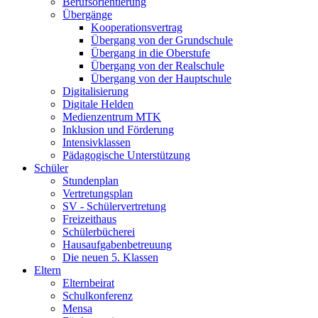
Berufsorientierung
Übergänge
Kooperationsvertrag
Übergang von der Grundschule
Übergang in die Oberstufe
Übergang von der Realschule
Übergang von der Hauptschule
Digitalisierung
Digitale Helden
Medienzentrum MTK
Inklusion und Förderung
Intensivklassen
Pädagogische Unterstützung
Schüler
Stundenplan
Vertretungsplan
SV - Schülervertretung
Freizeithaus
Schülerbücherei
Hausaufgabenbetreuung
Die neuen 5. Klassen
Eltern
Elternbeirat
Schulkonferenz
Mensa