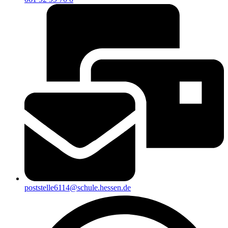
poststelle6114@schule.hessen.de