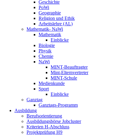
Geschichte
PoWi
Geographie
Religion und Ethik
Arbeitslehre (AL)
Mathematik- NaWi
Mathematik
Einblicke
Biologie
Physik
Chemie
NaWi
MINT-Beauftragter
Mint-Elternvertreter
MINT-Schule
Medienkunde
Sport
Einblicke
Ganztag
Ganztags-Programm
Ausbildung
Berufsorientierung
Ausbildungsbörse Jobcluster
Kriterien H-Abschluss
Projektprüfung H9