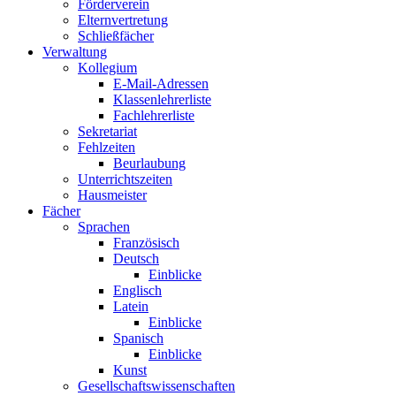
Förderverein
Elternvertretung
Schließfächer
Verwaltung
Kollegium
E-Mail-Adressen
Klassenlehrerliste
Fachlehrerliste
Sekretariat
Fehlzeiten
Beurlaubung
Unterrichtszeiten
Hausmeister
Fächer
Sprachen
Französisch
Deutsch
Einblicke
Englisch
Latein
Einblicke
Spanisch
Einblicke
Kunst
Gesellschaftswissenschaften