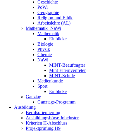
Geschichte
PoWi
Geographie
Religion und Ethik
Arbeitslehre (AL)
Mathematik- NaWi
Mathematik
Einblicke
Biologie
Physik
Chemie
NaWi
MINT-Beauftragter
Mint-Elternvertreter
MINT-Schule
Medienkunde
Sport
Einblicke
Ganztag
Ganztags-Programm
Ausbildung
Berufsorientierung
Ausbildungsbörse Jobcluster
Kriterien H-Abschluss
Projektprüfung H9