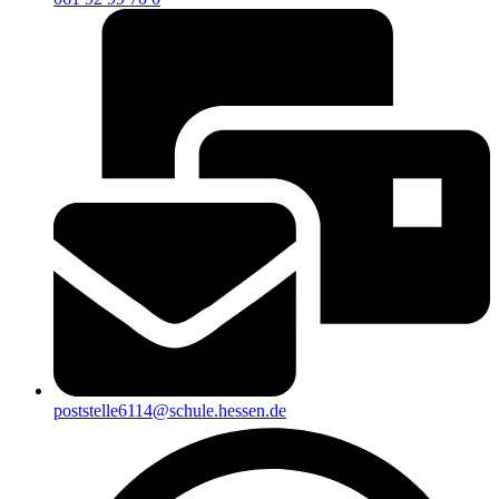
poststelle6114@schule.hessen.de