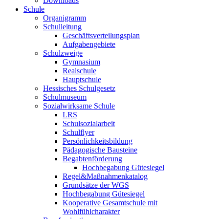
Downloads
Schule
Organigramm
Schulleitung
Geschäftsverteilungsplan
Aufgabengebiete
Schulzweige
Gymnasium
Realschule
Hauptschule
Hessisches Schulgesetz
Schulmuseum
Sozialwirksame Schule
LRS
Schulsozialarbeit
Schulflyer
Persönlichkeitsbildung
Pädagogische Bausteine
Begabtenförderung
Hochbegabung Gütesiegel
Regel&Maßnahmenkatalog
Grundsätze der WGS
Hochbegabung Gütesiegel
Kooperative Gesamtschule mit
Wohlfühlcharakter