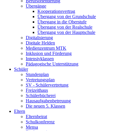
Berufsorientierung
Übergänge
Kooperationsvertrag
Übergang von der Grundschule
Übergang in die Oberstufe
Übergang von der Realschule
Übergang von der Hauptschule
Digitalisierung
Digitale Helden
Medienzentrum MTK
Inklusion und Förderung
Intensivklassen
Pädagogische Unterstützung
Schüler
Stundenplan
Vertretungsplan
SV - Schülervertretung
Freizeithaus
Schülerbücherei
Hausaufgabenbetreuung
Die neuen 5. Klassen
Eltern
Elternbeirat
Schulkonferenz
Mensa