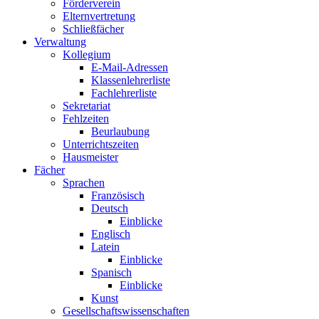
Förderverein
Elternvertretung
Schließfächer
Verwaltung
Kollegium
E-Mail-Adressen
Klassenlehrerliste
Fachlehrerliste
Sekretariat
Fehlzeiten
Beurlaubung
Unterrichtszeiten
Hausmeister
Fächer
Sprachen
Französisch
Deutsch
Einblicke
Englisch
Latein
Einblicke
Spanisch
Einblicke
Kunst
Gesellschaftswissenschaften