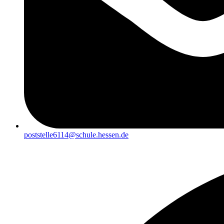
poststelle6114@schule.hessen.de