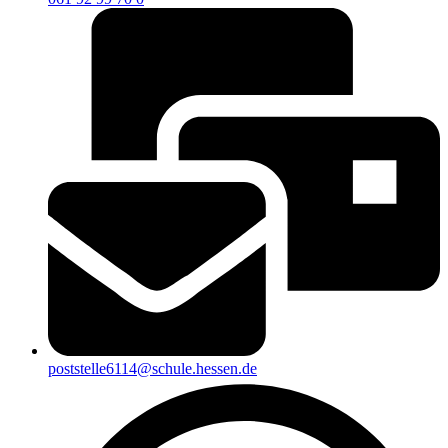
poststelle6114@schule.hessen.de