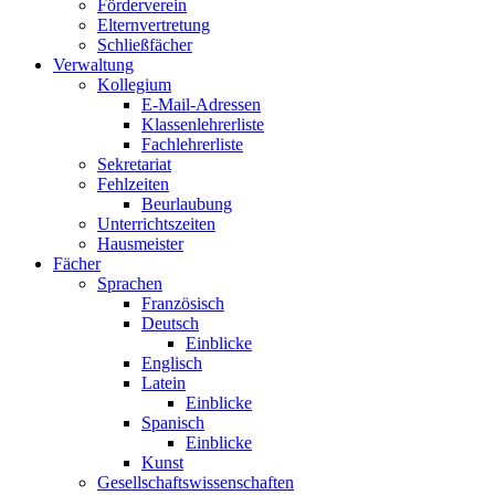
Förderverein
Elternvertretung
Schließfächer
Verwaltung
Kollegium
E-Mail-Adressen
Klassenlehrerliste
Fachlehrerliste
Sekretariat
Fehlzeiten
Beurlaubung
Unterrichtszeiten
Hausmeister
Fächer
Sprachen
Französisch
Deutsch
Einblicke
Englisch
Latein
Einblicke
Spanisch
Einblicke
Kunst
Gesellschaftswissenschaften