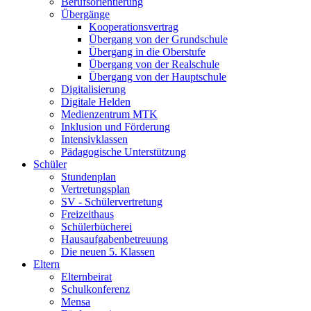
Berufsorientierung
Übergänge
Kooperationsvertrag
Übergang von der Grundschule
Übergang in die Oberstufe
Übergang von der Realschule
Übergang von der Hauptschule
Digitalisierung
Digitale Helden
Medienzentrum MTK
Inklusion und Förderung
Intensivklassen
Pädagogische Unterstützung
Schüler
Stundenplan
Vertretungsplan
SV - Schülervertretung
Freizeithaus
Schülerbücherei
Hausaufgabenbetreuung
Die neuen 5. Klassen
Eltern
Elternbeirat
Schulkonferenz
Mensa