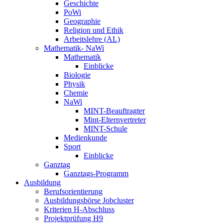
Geschichte
PoWi
Geographie
Religion und Ethik
Arbeitslehre (AL)
Mathematik- NaWi
Mathematik
Einblicke
Biologie
Physik
Chemie
NaWi
MINT-Beauftragter
Mint-Elternvertreter
MINT-Schule
Medienkunde
Sport
Einblicke
Ganztag
Ganztags-Programm
Ausbildung
Berufsorientierung
Ausbildungsbörse Jobcluster
Kriterien H-Abschluss
Projektprüfung H9