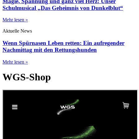
Magie, Spannung und ganz viel Herz: Unser
Schulmusical „Das Geheimnis von Dunkelblut“
Mehr lesen »
Aktuelle News
Wenn Spürnasen Leben retten: Ein aufregender
Nachmittag mit den Rettungshunden
Mehr lesen »
WGS-Shop