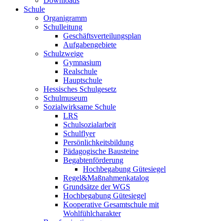
Downloads
Schule
Organigramm
Schulleitung
Geschäftsverteilungsplan
Aufgabengebiete
Schulzweige
Gymnasium
Realschule
Hauptschule
Hessisches Schulgesetz
Schulmuseum
Sozialwirksame Schule
LRS
Schulsozialarbeit
Schulflyer
Persönlichkeitsbildung
Pädagogische Bausteine
Begabtenförderung
Hochbegabung Gütesiegel
Regel&Maßnahmenkatalog
Grundsätze der WGS
Hochbegabung Gütesiegel
Kooperative Gesamtschule mit
Wohlfühlcharakter