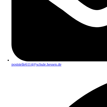
poststelle6114@schule.hessen.de