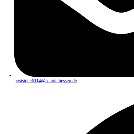
poststelle6114@schule.hessen.de