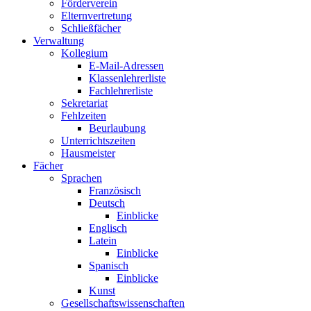
Förderverein
Elternvertretung
Schließfächer
Verwaltung
Kollegium
E-Mail-Adressen
Klassenlehrerliste
Fachlehrerliste
Sekretariat
Fehlzeiten
Beurlaubung
Unterrichtszeiten
Hausmeister
Fächer
Sprachen
Französisch
Deutsch
Einblicke
Englisch
Latein
Einblicke
Spanisch
Einblicke
Kunst
Gesellschaftswissenschaften