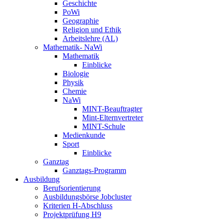
Geschichte
PoWi
Geographie
Religion und Ethik
Arbeitslehre (AL)
Mathematik- NaWi
Mathematik
Einblicke
Biologie
Physik
Chemie
NaWi
MINT-Beauftragter
Mint-Elternvertreter
MINT-Schule
Medienkunde
Sport
Einblicke
Ganztag
Ganztags-Programm
Ausbildung
Berufsorientierung
Ausbildungsbörse Jobcluster
Kriterien H-Abschluss
Projektprüfung H9