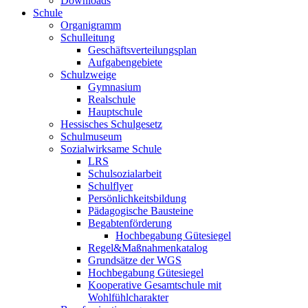
Downloads
Schule
Organigramm
Schulleitung
Geschäftsverteilungsplan
Aufgabengebiete
Schulzweige
Gymnasium
Realschule
Hauptschule
Hessisches Schulgesetz
Schulmuseum
Sozialwirksame Schule
LRS
Schulsozialarbeit
Schulflyer
Persönlichkeitsbildung
Pädagogische Bausteine
Begabtenförderung
Hochbegabung Gütesiegel
Regel&Maßnahmenkatalog
Grundsätze der WGS
Hochbegabung Gütesiegel
Kooperative Gesamtschule mit
Wohlfühlcharakter