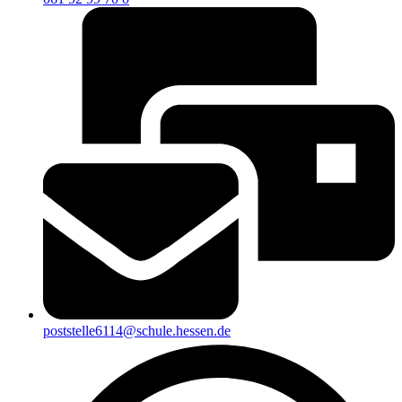
poststelle6114@schule.hessen.de