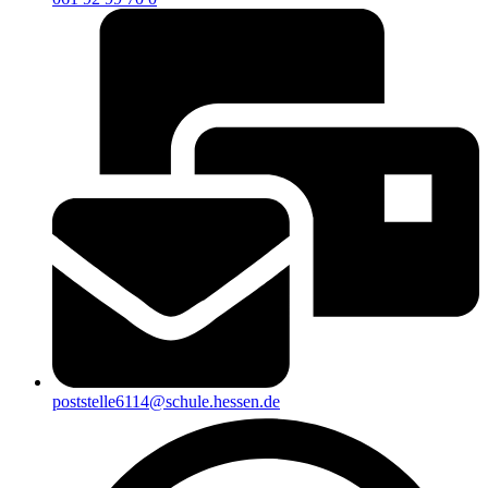
poststelle6114@schule.hessen.de