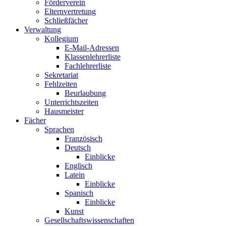
Förderverein
Elternvertretung
Schließfächer
Verwaltung
Kollegium
E-Mail-Adressen
Klassenlehrerliste
Fachlehrerliste
Sekretariat
Fehlzeiten
Beurlaubung
Unterrichtszeiten
Hausmeister
Fächer
Sprachen
Französisch
Deutsch
Einblicke
Englisch
Latein
Einblicke
Spanisch
Einblicke
Kunst
Gesellschaftswissenschaften