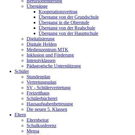
Berufsorientierung
Übergänge
Kooperationsvertrag
Übergang von der Grundschule
Übergang in die Oberstufe
Übergang von der Realschule
Übergang von der Hauptschule
Digitalisierung
Digitale Helden
Medienzentrum MTK
Inklusion und Förderung
Intensivklassen
Pädagogische Unterstützung
Schüler
Stundenplan
Vertretungsplan
SV - Schülervertretung
Freizeithaus
Schülerbücherei
Hausaufgabenbetreuung
Die neuen 5. Klassen
Eltern
Elternbeirat
Schulkonferenz
Mensa