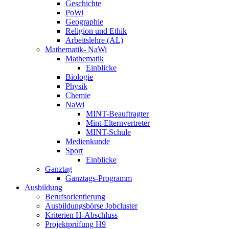
Geschichte
PoWi
Geographie
Religion und Ethik
Arbeitslehre (AL)
Mathematik- NaWi
Mathematik
Einblicke
Biologie
Physik
Chemie
NaWi
MINT-Beauftragter
Mint-Elternvertreter
MINT-Schule
Medienkunde
Sport
Einblicke
Ganztag
Ganztags-Programm
Ausbildung
Berufsorientierung
Ausbildungsbörse Jobcluster
Kriterien H-Abschluss
Projektprüfung H9