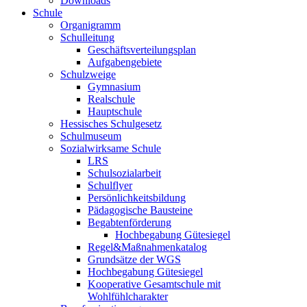
Downloads
Schule
Organigramm
Schulleitung
Geschäftsverteilungsplan
Aufgabengebiete
Schulzweige
Gymnasium
Realschule
Hauptschule
Hessisches Schulgesetz
Schulmuseum
Sozialwirksame Schule
LRS
Schulsozialarbeit
Schulflyer
Persönlichkeitsbildung
Pädagogische Bausteine
Begabtenförderung
Hochbegabung Gütesiegel
Regel&Maßnahmenkatalog
Grundsätze der WGS
Hochbegabung Gütesiegel
Kooperative Gesamtschule mit
Wohlfühlcharakter