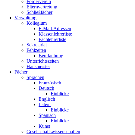
Förderverein
Elternvertretung
Schließfächer
Verwaltung
Kollegium
E-Mail-Adressen
Klassenlehrerliste
Fachlehrerliste
Sekretariat
Fehlzeiten
Beurlaubung
Unterrichtszeiten
Hausmeister
Fächer
Sprachen
Französisch
Deutsch
Einblicke
Englisch
Latein
Einblicke
Spanisch
Einblicke
Kunst
Gesellschaftswissenschaften