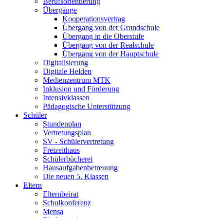
Berufsorientierung
Übergänge
Kooperationsvertrag
Übergang von der Grundschule
Übergang in die Oberstufe
Übergang von der Realschule
Übergang von der Hauptschule
Digitalisierung
Digitale Helden
Medienzentrum MTK
Inklusion und Förderung
Intensivklassen
Pädagogische Unterstützung
Schüler
Stundenplan
Vertretungsplan
SV - Schülervertretung
Freizeithaus
Schülerbücherei
Hausaufgabenbetreuung
Die neuen 5. Klassen
Eltern
Elternbeirat
Schulkonferenz
Mensa