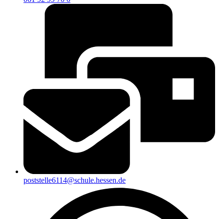
poststelle6114@schule.hessen.de