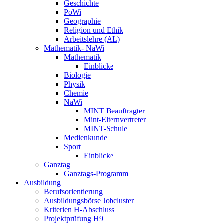
Geschichte
PoWi
Geographie
Religion und Ethik
Arbeitslehre (AL)
Mathematik- NaWi
Mathematik
Einblicke
Biologie
Physik
Chemie
NaWi
MINT-Beauftragter
Mint-Elternvertreter
MINT-Schule
Medienkunde
Sport
Einblicke
Ganztag
Ganztags-Programm
Ausbildung
Berufsorientierung
Ausbildungsbörse Jobcluster
Kriterien H-Abschluss
Projektprüfung H9