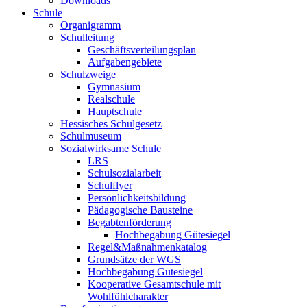
Downloads
Schule
Organigramm
Schulleitung
Geschäftsverteilungsplan
Aufgabengebiete
Schulzweige
Gymnasium
Realschule
Hauptschule
Hessisches Schulgesetz
Schulmuseum
Sozialwirksame Schule
LRS
Schulsozialarbeit
Schulflyer
Persönlichkeitsbildung
Pädagogische Bausteine
Begabtenförderung
Hochbegabung Gütesiegel
Regel&Maßnahmenkatalog
Grundsätze der WGS
Hochbegabung Gütesiegel
Kooperative Gesamtschule mit
Wohlfühlcharakter