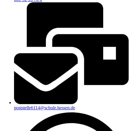
poststelle6114@schule.hessen.de