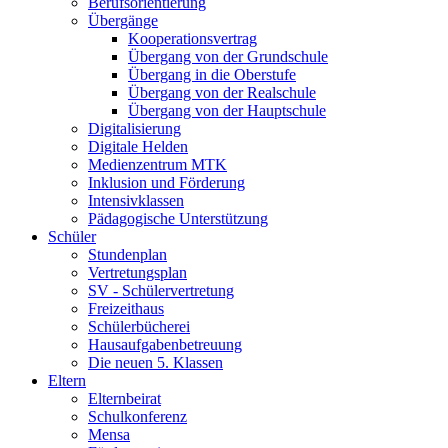
Berufsorientierung
Übergänge
Kooperationsvertrag
Übergang von der Grundschule
Übergang in die Oberstufe
Übergang von der Realschule
Übergang von der Hauptschule
Digitalisierung
Digitale Helden
Medienzentrum MTK
Inklusion und Förderung
Intensivklassen
Pädagogische Unterstützung
Schüler
Stundenplan
Vertretungsplan
SV - Schülervertretung
Freizeithaus
Schülerbücherei
Hausaufgabenbetreuung
Die neuen 5. Klassen
Eltern
Elternbeirat
Schulkonferenz
Mensa