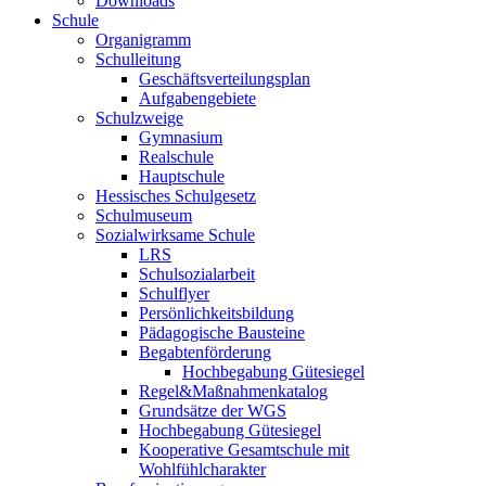
Downloads
Schule
Organigramm
Schulleitung
Geschäftsverteilungsplan
Aufgabengebiete
Schulzweige
Gymnasium
Realschule
Hauptschule
Hessisches Schulgesetz
Schulmuseum
Sozialwirksame Schule
LRS
Schulsozialarbeit
Schulflyer
Persönlichkeitsbildung
Pädagogische Bausteine
Begabtenförderung
Hochbegabung Gütesiegel
Regel&Maßnahmenkatalog
Grundsätze der WGS
Hochbegabung Gütesiegel
Kooperative Gesamtschule mit
Wohlfühlcharakter