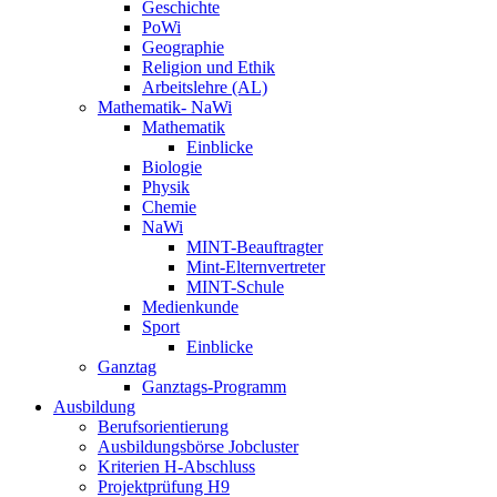
Geschichte
PoWi
Geographie
Religion und Ethik
Arbeitslehre (AL)
Mathematik- NaWi
Mathematik
Einblicke
Biologie
Physik
Chemie
NaWi
MINT-Beauftragter
Mint-Elternvertreter
MINT-Schule
Medienkunde
Sport
Einblicke
Ganztag
Ganztags-Programm
Ausbildung
Berufsorientierung
Ausbildungsbörse Jobcluster
Kriterien H-Abschluss
Projektprüfung H9