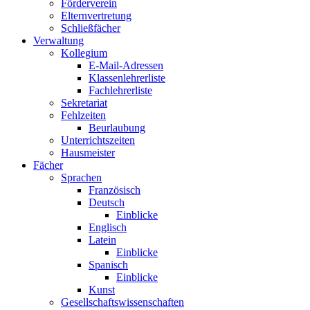
Förderverein
Elternvertretung
Schließfächer
Verwaltung
Kollegium
E-Mail-Adressen
Klassenlehrerliste
Fachlehrerliste
Sekretariat
Fehlzeiten
Beurlaubung
Unterrichtszeiten
Hausmeister
Fächer
Sprachen
Französisch
Deutsch
Einblicke
Englisch
Latein
Einblicke
Spanisch
Einblicke
Kunst
Gesellschaftswissenschaften