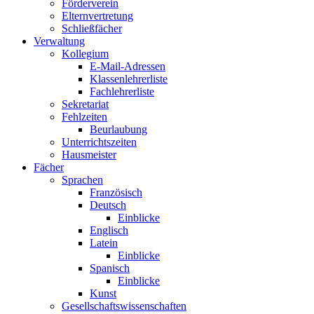
Förderverein
Elternvertretung
Schließfächer
Verwaltung
Kollegium
E-Mail-Adressen
Klassenlehrerliste
Fachlehrerliste
Sekretariat
Fehlzeiten
Beurlaubung
Unterrichtszeiten
Hausmeister
Fächer
Sprachen
Französisch
Deutsch
Einblicke
Englisch
Latein
Einblicke
Spanisch
Einblicke
Kunst
Gesellschaftswissenschaften