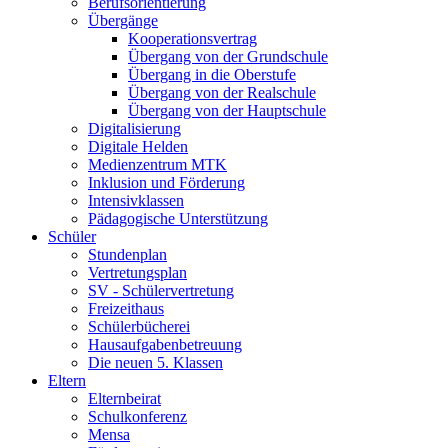
Berufsorientierung
Übergänge
Kooperationsvertrag
Übergang von der Grundschule
Übergang in die Oberstufe
Übergang von der Realschule
Übergang von der Hauptschule
Digitalisierung
Digitale Helden
Medienzentrum MTK
Inklusion und Förderung
Intensivklassen
Pädagogische Unterstützung
Schüler
Stundenplan
Vertretungsplan
SV - Schülervertretung
Freizeithaus
Schülerbücherei
Hausaufgabenbetreuung
Die neuen 5. Klassen
Eltern
Elternbeirat
Schulkonferenz
Mensa