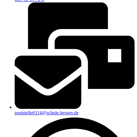
poststelle6114@schule.hessen.de