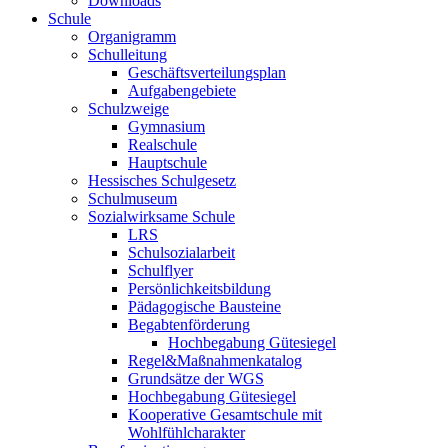
Downloads
Schule
Organigramm
Schulleitung
Geschäftsverteilungsplan
Aufgabengebiete
Schulzweige
Gymnasium
Realschule
Hauptschule
Hessisches Schulgesetz
Schulmuseum
Sozialwirksame Schule
LRS
Schulsozialarbeit
Schulflyer
Persönlichkeitsbildung
Pädagogische Bausteine
Begabtenförderung
Hochbegabung Gütesiegel
Regel&Maßnahmenkatalog
Grundsätze der WGS
Hochbegabung Gütesiegel
Kooperative Gesamtschule mit
Wohlfühlcharakter