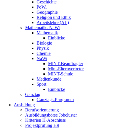
Geschichte
PoWi
Geographie
Religion und Ethik
Arbeitslehre (AL)
Mathematik- NaWi
Mathematik
Einblicke
Biologie
Physik
Chemie
NaWi
MINT-Beauftragter
Mint-Elternvertreter
MINT-Schule
Medienkunde
Sport
Einblicke
Ganztag
Ganztags-Programm
Ausbildung
Berufsorientierung
Ausbildungsbörse Jobcluster
Kriterien H-Abschluss
Projektprüfung H9