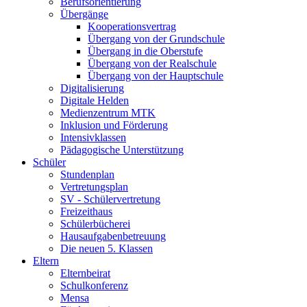
Berufsorientierung
Übergänge
Kooperationsvertrag
Übergang von der Grundschule
Übergang in die Oberstufe
Übergang von der Realschule
Übergang von der Hauptschule
Digitalisierung
Digitale Helden
Medienzentrum MTK
Inklusion und Förderung
Intensivklassen
Pädagogische Unterstützung
Schüler
Stundenplan
Vertretungsplan
SV - Schülervertretung
Freizeithaus
Schülerbücherei
Hausaufgabenbetreuung
Die neuen 5. Klassen
Eltern
Elternbeirat
Schulkonferenz
Mensa