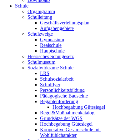
Downloads
Schule
Organigramm
Schulleitung
Geschäftsverteilungsplan
Aufgabengebiete
Schulzweige
Gymnasium
Realschule
Hauptschule
Hessisches Schulgesetz
Schulmuseum
Sozialwirksame Schule
LRS
Schulsozialarbeit
Schulflyer
Persönlichkeitsbildung
Pädagogische Bausteine
Begabtenförderung
Hochbegabung Gütesiegel
Regel&Maßnahmenkatalog
Grundsätze der WGS
Hochbegabung Gütesiegel
Kooperative Gesamtschule mit
Wohlfühlcharakter