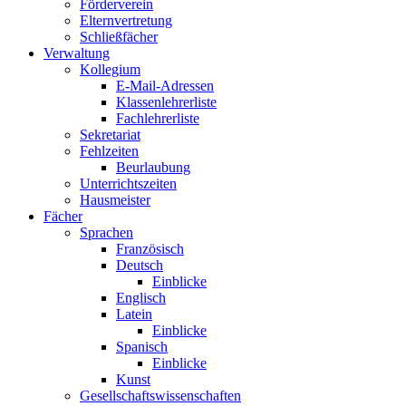
Förderverein
Elternvertretung
Schließfächer
Verwaltung
Kollegium
E-Mail-Adressen
Klassenlehrerliste
Fachlehrerliste
Sekretariat
Fehlzeiten
Beurlaubung
Unterrichtszeiten
Hausmeister
Fächer
Sprachen
Französisch
Deutsch
Einblicke
Englisch
Latein
Einblicke
Spanisch
Einblicke
Kunst
Gesellschaftswissenschaften