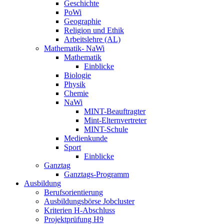
Geschichte
PoWi
Geographie
Religion und Ethik
Arbeitslehre (AL)
Mathematik- NaWi
Mathematik
Einblicke
Biologie
Physik
Chemie
NaWi
MINT-Beauftragter
Mint-Elternvertreter
MINT-Schule
Medienkunde
Sport
Einblicke
Ganztag
Ganztags-Programm
Ausbildung
Berufsorientierung
Ausbildungsbörse Jobcluster
Kriterien H-Abschluss
Projektprüfung H9