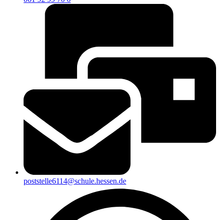
poststelle6114@schule.hessen.de