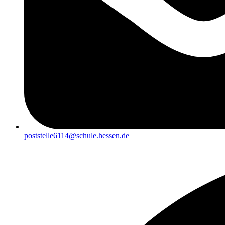
poststelle6114@schule.hessen.de