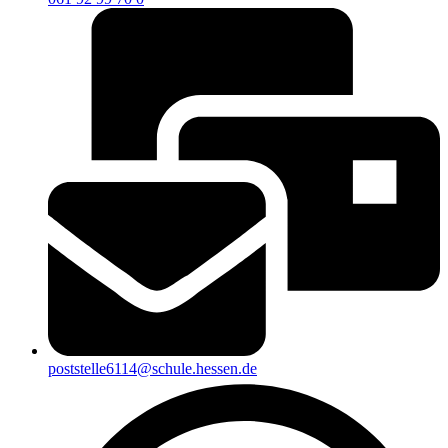
poststelle6114@schule.hessen.de