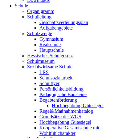
Downloads
Schule
Organigramm
Schulleitung
Geschäftsverteilungsplan
Aufgabengebiete
Schulzweige
Gymnasium
Realschule
Hauptschule
Hessisches Schulgesetz
Schulmuseum
Sozialwirksame Schule
LRS
Schulsozialarbeit
Schulflyer
Persönlichkeitsbildung
Pädagogische Bausteine
Begabtenförderung
Hochbegabung Gütesiegel
Regel&Maßnahmenkatalog
Grundsätze der WGS
Hochbegabung Gütesiegel
Kooperative Gesamtschule mit
Wohlfühlcharakter