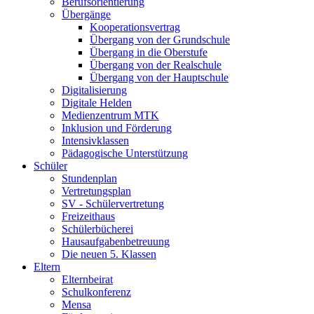
Berufsorientierung
Übergänge
Kooperationsvertrag
Übergang von der Grundschule
Übergang in die Oberstufe
Übergang von der Realschule
Übergang von der Hauptschule
Digitalisierung
Digitale Helden
Medienzentrum MTK
Inklusion und Förderung
Intensivklassen
Pädagogische Unterstützung
Schüler
Stundenplan
Vertretungsplan
SV - Schülervertretung
Freizeithaus
Schülerbücherei
Hausaufgabenbetreuung
Die neuen 5. Klassen
Eltern
Elternbeirat
Schulkonferenz
Mensa