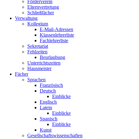
Förderverein
Elternvertretung
Schließfächer
Verwaltung
Kollegium
E-Mail-Adressen
Klassenlehrerliste
Fachlehrerliste
Sekretariat
Fehlzeiten
Beurlaubung
Unterrichtszeiten
Hausmeister
Fächer
Sprachen
Französisch
Deutsch
Einblicke
Englisch
Latein
Einblicke
Spanisch
Einblicke
Kunst
Gesellschaftswissenschaften