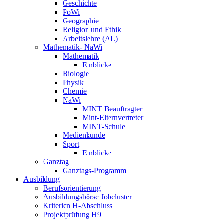
Geschichte
PoWi
Geographie
Religion und Ethik
Arbeitslehre (AL)
Mathematik- NaWi
Mathematik
Einblicke
Biologie
Physik
Chemie
NaWi
MINT-Beauftragter
Mint-Elternvertreter
MINT-Schule
Medienkunde
Sport
Einblicke
Ganztag
Ganztags-Programm
Ausbildung
Berufsorientierung
Ausbildungsbörse Jobcluster
Kriterien H-Abschluss
Projektprüfung H9