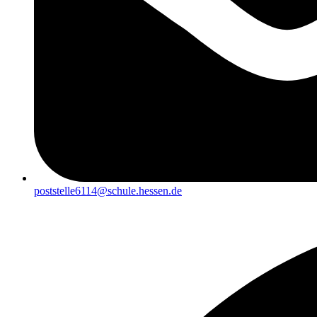
poststelle6114@schule.hessen.de