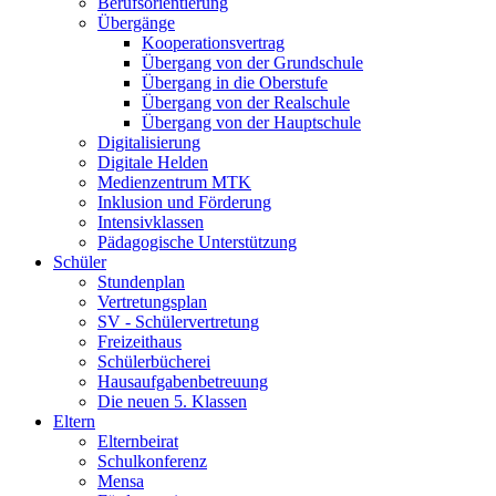
Berufsorientierung
Übergänge
Kooperationsvertrag
Übergang von der Grundschule
Übergang in die Oberstufe
Übergang von der Realschule
Übergang von der Hauptschule
Digitalisierung
Digitale Helden
Medienzentrum MTK
Inklusion und Förderung
Intensivklassen
Pädagogische Unterstützung
Schüler
Stundenplan
Vertretungsplan
SV - Schülervertretung
Freizeithaus
Schülerbücherei
Hausaufgabenbetreuung
Die neuen 5. Klassen
Eltern
Elternbeirat
Schulkonferenz
Mensa