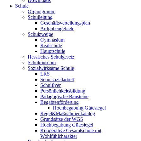
Downloads
Schule
Organigramm
Schulleitung
Geschäftsverteilungsplan
Aufgabengebiete
Schulzweige
Gymnasium
Realschule
Hauptschule
Hessisches Schulgesetz
Schulmuseum
Sozialwirksame Schule
LRS
Schulsozialarbeit
Schulflyer
Persönlichkeitsbildung
Pädagogische Bausteine
Begabtenförderung
Hochbegabung Gütesiegel
Regel&Maßnahmenkatalog
Grundsätze der WGS
Hochbegabung Gütesiegel
Kooperative Gesamtschule mit
Wohlfühlcharakter