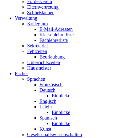
Förderverein
Elternvertretung
Schließfächer
Verwaltung
Kollegium
E-Mail-Adressen
Klassenlehrerliste
Fachlehrerliste
Sekretariat
Fehlzeiten
Beurlaubung
Unterrichtszeiten
Hausmeister
Fächer
Sprachen
Französisch
Deutsch
Einblicke
Englisch
Latein
Einblicke
Spanisch
Einblicke
Kunst
Gesellschaftswissenschaften