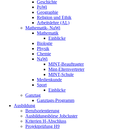
Geschichte
PoWi
Geographie
Religion und Ethik
Arbeitslehre (AL)
Mathematik- NaWi
Mathematik
Einblicke
Biologie
Physik
Chemie
NaWi
MINT-Beauftragter
Mint-Elternvertreter
MINT-Schule
Medienkunde
Sport
Einblicke
Ganztag
Ganztags-Programm
Ausbildung
Berufsorientierung
Ausbildungsbörse Jobcluster
Kriterien H-Abschluss
Projektprüfung H9