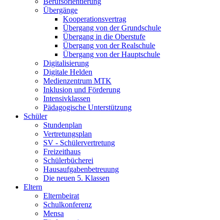
Berufsorientierung
Übergänge
Kooperationsvertrag
Übergang von der Grundschule
Übergang in die Oberstufe
Übergang von der Realschule
Übergang von der Hauptschule
Digitalisierung
Digitale Helden
Medienzentrum MTK
Inklusion und Förderung
Intensivklassen
Pädagogische Unterstützung
Schüler
Stundenplan
Vertretungsplan
SV - Schülervertretung
Freizeithaus
Schülerbücherei
Hausaufgabenbetreuung
Die neuen 5. Klassen
Eltern
Elternbeirat
Schulkonferenz
Mensa