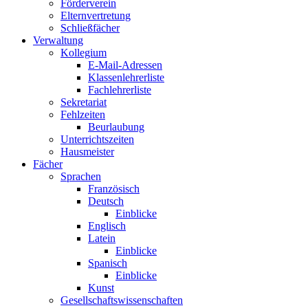
Förderverein
Elternvertretung
Schließfächer
Verwaltung
Kollegium
E-Mail-Adressen
Klassenlehrerliste
Fachlehrerliste
Sekretariat
Fehlzeiten
Beurlaubung
Unterrichtszeiten
Hausmeister
Fächer
Sprachen
Französisch
Deutsch
Einblicke
Englisch
Latein
Einblicke
Spanisch
Einblicke
Kunst
Gesellschaftswissenschaften