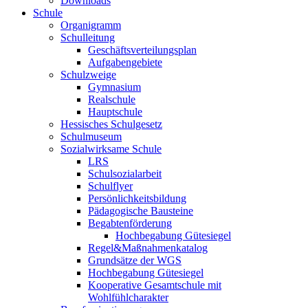
Downloads
Schule
Organigramm
Schulleitung
Geschäftsverteilungsplan
Aufgabengebiete
Schulzweige
Gymnasium
Realschule
Hauptschule
Hessisches Schulgesetz
Schulmuseum
Sozialwirksame Schule
LRS
Schulsozialarbeit
Schulflyer
Persönlichkeitsbildung
Pädagogische Bausteine
Begabtenförderung
Hochbegabung Gütesiegel
Regel&Maßnahmenkatalog
Grundsätze der WGS
Hochbegabung Gütesiegel
Kooperative Gesamtschule mit
Wohlfühlcharakter