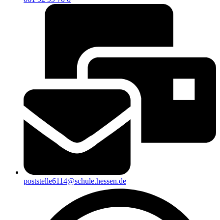
poststelle6114@schule.hessen.de