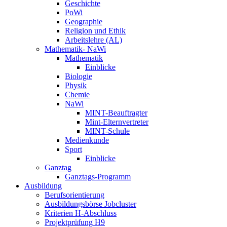
Geschichte
PoWi
Geographie
Religion und Ethik
Arbeitslehre (AL)
Mathematik- NaWi
Mathematik
Einblicke
Biologie
Physik
Chemie
NaWi
MINT-Beauftragter
Mint-Elternvertreter
MINT-Schule
Medienkunde
Sport
Einblicke
Ganztag
Ganztags-Programm
Ausbildung
Berufsorientierung
Ausbildungsbörse Jobcluster
Kriterien H-Abschluss
Projektprüfung H9