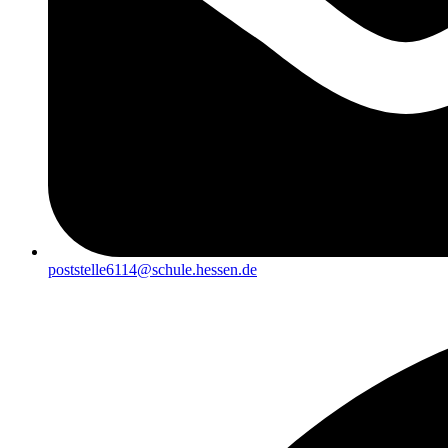
poststelle6114@schule.hessen.de