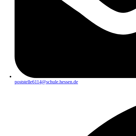
poststelle6114@schule.hessen.de