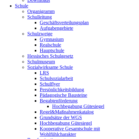
Downloads
Schule
Organigramm
Schulleitung
Geschäftsverteilungsplan
Aufgabengebiete
Schulzweige
Gymnasium
Realschule
Hauptschule
Hessisches Schulgesetz
Schulmuseum
Sozialwirksame Schule
LRS
Schulsozialarbeit
Schulflyer
Persönlichkeitsbildung
Pädagogische Bausteine
Begabtenförderung
Hochbegabung Gütesiegel
Regel&Maßnahmenkatalog
Grundsätze der WGS
Hochbegabung Gütesiegel
Kooperative Gesamtschule mit
Wohlfühlcharakter