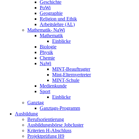
Geschichte
PoWi
Geographie
Religion und Ethik
Arbeitslehre (AL)
Mathematik- NaWi
Mathematik
Einblicke
Biologie
Physik
Chemie
NaWi
MINT-Beauftragter
Mint-Elternvertreter
MINT-Schule
Medienkunde
Sport
Einblicke
Ganztag
Ganztags-Programm
Ausbildung
Berufsorientierung
Ausbildungsbörse Jobcluster
Kriterien H-Abschluss
Projektprüfung H9