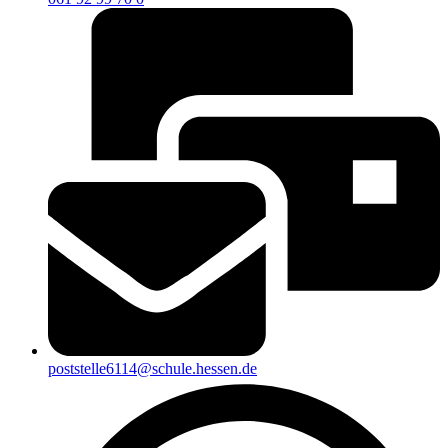
poststelle6114@schule.hessen.de