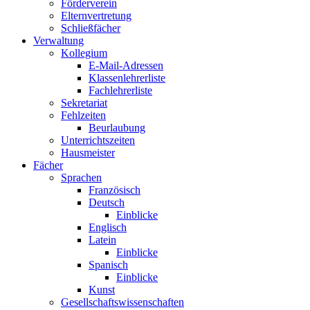
Förderverein
Elternvertretung
Schließfächer
Verwaltung
Kollegium
E-Mail-Adressen
Klassenlehrerliste
Fachlehrerliste
Sekretariat
Fehlzeiten
Beurlaubung
Unterrichtszeiten
Hausmeister
Fächer
Sprachen
Französisch
Deutsch
Einblicke
Englisch
Latein
Einblicke
Spanisch
Einblicke
Kunst
Gesellschaftswissenschaften