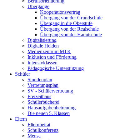
Berufsorientierung
Übergänge
Kooperationsvertrag
Übergang von der Grundschule
Übergang in die Oberstufe
Übergang von der Realschule
Übergang von der Hauptschule
Digitalisierung
Digitale Helden
Medienzentrum MTK
Inklusion und Förderung
Intensivklassen
Pädagogische Unterstützung
Schüler
Stundenplan
Vertretungsplan
SV - Schülervertretung
Freizeithaus
Schülerbücherei
Hausaufgabenbetreuung
Die neuen 5. Klassen
Eltern
Elternbeirat
Schulkonferenz
Mensa