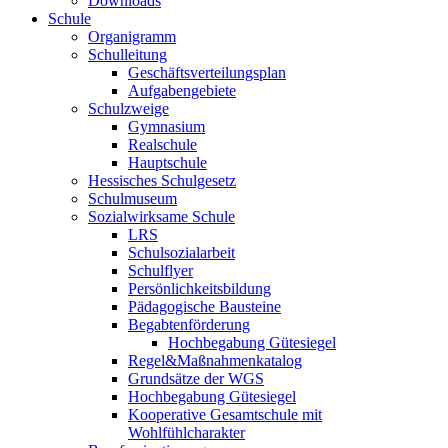
Downloads
Schule
Organigramm
Schulleitung
Geschäftsverteilungsplan
Aufgabengebiete
Schulzweige
Gymnasium
Realschule
Hauptschule
Hessisches Schulgesetz
Schulmuseum
Sozialwirksame Schule
LRS
Schulsozialarbeit
Schulflyer
Persönlichkeitsbildung
Pädagogische Bausteine
Begabtenförderung
Hochbegabung Gütesiegel
Regel&Maßnahmenkatalog
Grundsätze der WGS
Hochbegabung Gütesiegel
Kooperative Gesamtschule mit
Wohlfühlcharakter