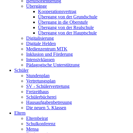
Berufsorientierung
Übergänge
Kooperationsvertrag
Übergang von der Grundschule
Übergang in die Oberstufe
Übergang von der Realschule
Übergang von der Hauptschule
Digitalisierung
Digitale Helden
Medienzentrum MTK
Inklusion und Förderung
Intensivklassen
Pädagogische Unterstützung
Schüler
Stundenplan
Vertretungsplan
SV - Schülervertretung
Freizeithaus
Schülerbücherei
Hausaufgabenbetreuung
Die neuen 5. Klassen
Eltern
Elternbeirat
Schulkonferenz
Mensa