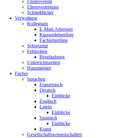
Förderverein
Elternvertretung
Schließfächer
Verwaltung
Kollegium
E-Mail-Adressen
Klassenlehrerliste
Fachlehrerliste
Sekretariat
Fehlzeiten
Beurlaubung
Unterrichtszeiten
Hausmeister
Fächer
Sprachen
Französisch
Deutsch
Einblicke
Englisch
Latein
Einblicke
Spanisch
Einblicke
Kunst
Gesellschaftswissenschaften