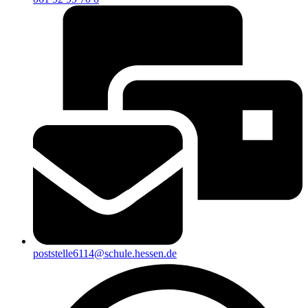
poststelle6114@schule.hessen.de