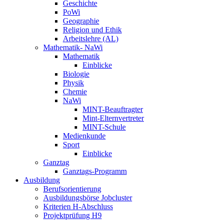
Geschichte
PoWi
Geographie
Religion und Ethik
Arbeitslehre (AL)
Mathematik- NaWi
Mathematik
Einblicke
Biologie
Physik
Chemie
NaWi
MINT-Beauftragter
Mint-Elternvertreter
MINT-Schule
Medienkunde
Sport
Einblicke
Ganztag
Ganztags-Programm
Ausbildung
Berufsorientierung
Ausbildungsbörse Jobcluster
Kriterien H-Abschluss
Projektprüfung H9