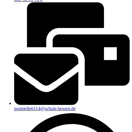
poststelle6114@schule.hessen.de