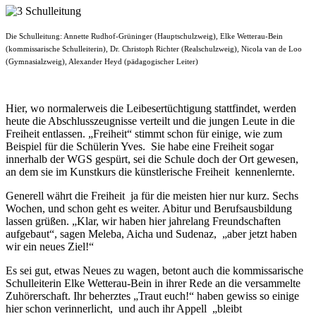
Die Schulleitung: Annette Rudhof-Grüninger (Hauptschulzweig), Elke Wetterau-Bein
(kommissarische Schulleiterin), Dr. Christoph Richter (Realschulzweig), Nicola van de Loo
(Gymnasialzweig), Alexander Heyd (pädagogischer Leiter)
Hier, wo normalerweis die Leibesertüchtigung stattfindet, werden
heute die Abschlusszeugnisse verteilt und die jungen Leute in die
Freiheit entlassen. „Freiheit“ stimmt schon für einige, wie zum
Beispiel für die Schülerin Yves. Sie habe eine Freiheit sogar
innerhalb der WGS gespürt, sei die Schule doch der Ort gewesen,
an dem sie im Kunstkurs die künstlerische Freiheit kennenlernte.
Generell währt die Freiheit ja für die meisten hier nur kurz. Sechs
Wochen, und schon geht es weiter. Abitur und Berufsausbildung
lassen grüßen. „Klar, wir haben hier jahrelang Freundschaften
aufgebaut“, sagen Meleba, Aicha und Sudenaz, „aber jetzt haben
wir ein neues Ziel!“
Es sei gut, etwas Neues zu wagen, betont auch die kommissarische
Schulleiterin Elke Wetterau-Bein in ihrer Rede an die versammelte
Zuhörerschaft. Ihr beherztes „Traut euch!“ haben gewiss so einige
hier schon verinnerlicht, und auch ihr Appell „bleibt