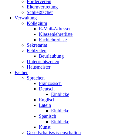
Förderverein
Elternvertretung
Schließfächer
Verwaltung
Kollegium
E-Mail-Adressen
Klassenlehrerliste
Fachlehrerliste
Sekretariat
Fehlzeiten
Beurlaubung
Unterrichtszeiten
Hausmeister
Fächer
Sprachen
Französisch
Deutsch
Einblicke
Englisch
Latein
Einblicke
Spanisch
Einblicke
Kunst
Gesellschaftswissenschaften