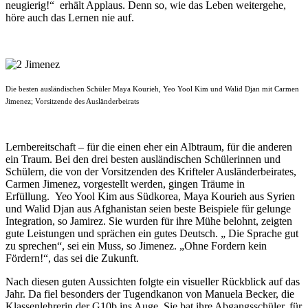
neugierig!“ erhält Applaus. Denn so, wie das Leben weitergehe,
höre auch das Lernen nie auf.
Die besten ausländischen Schüler Maya Kourieh, Yeo Yool Kim und Walid Djan mit Carmen
Jimenez; Vorsitzende des Ausländerbeirats
Lernbereitschaft – für die einen eher ein Albtraum, für die anderen
ein Traum. Bei den drei besten ausländischen Schülerinnen und
Schülern, die von der Vorsitzenden des Krifteler Ausländerbeirates,
Carmen Jimenez, vorgestellt werden, gingen Träume in
Erfüllung. Yeo Yool Kim aus Südkorea, Maya Kourieh aus Syrien
und Walid Djan aus Afghanistan seien beste Beispiele für gelunge
Integration, so Jamirez. Sie wurden für ihre Mühe belohnt, zeigten
gute Leistungen und sprächen ein gutes Deutsch. „ Die Sprache gut
zu sprechen“, sei ein Muss, so Jimenez. „Ohne Fordern kein
Fördern!“, das sei die Zukunft.
Nach diesen guten Aussichten folgte ein visueller Rückblick auf das
Jahr. Da fiel besonders der Tugendkanon von Manuela Becker, die
Klassenlehrerin der G10b ins Auge. Sie bat ihre Abgangsschüler, für