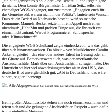
„ein bunt gemischtes Abbild der Gesellschaft“. Ohne Regeln gehe
da nichts. Dem konnte Bürgermeister Christian Seitz, selbst ein
ehemaliger WGS-Abgänger, nur zustimmen. „Engagiert euch für
das Gemeinwohl, warum nicht in der Politik?“, lautete sein Wunsch.
Dass da ein Bedarf an Nachwuchs besteht, weiß so manche
Kommune. Manuela Becker setzte in ihrem Appell noch einen
obendrauf: „Habt Mut und probiert Dinge aus, die Ihr euch erst
einmal nicht zutraut. Werdet Programmierer, Schulsprecher
oder Klimaschützer!“
Die engagierte WGS-Schulband zeigte eindrucksvoll, wie das geht,
über sich hinauszuwachsen. Da blitzte – von Musiklehrerin Carolin
Acker angeleitet – das eine oder andere Talent im Gesang oder an
der Gitarre auf. Bemerkenswert auch, was der amerikanische
Austauschschüler Mark über sein Austauschjahr zu sagen hatte. Der
Unterricht sei hier viel abwechslungsreicher als in den USA, das
deutsche Brot unvergleichlich gut. „Abi in Deutschland, das wäre
super“, sagt er überzeugt.
Was man hat, das hat man: Der Abschlussjahrgang der WGS
Beim großen Abschlussfoto stehen alle noch einmal zusammen und
feiern sich und die gelungene Abschiedsfeier. Respekt – auch dafür,
ist die einhellige Meinung.