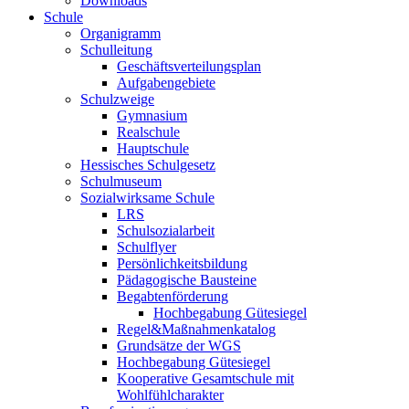
Downloads
Schule
Organigramm
Schulleitung
Geschäftsverteilungsplan
Aufgabengebiete
Schulzweige
Gymnasium
Realschule
Hauptschule
Hessisches Schulgesetz
Schulmuseum
Sozialwirksame Schule
LRS
Schulsozialarbeit
Schulflyer
Persönlichkeitsbildung
Pädagogische Bausteine
Begabtenförderung
Hochbegabung Gütesiegel
Regel&Maßnahmenkatalog
Grundsätze der WGS
Hochbegabung Gütesiegel
Kooperative Gesamtschule mit
Wohlfühlcharakter