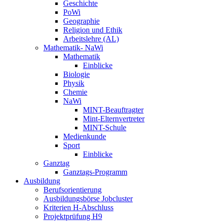
Geschichte
PoWi
Geographie
Religion und Ethik
Arbeitslehre (AL)
Mathematik- NaWi
Mathematik
Einblicke
Biologie
Physik
Chemie
NaWi
MINT-Beauftragter
Mint-Elternvertreter
MINT-Schule
Medienkunde
Sport
Einblicke
Ganztag
Ganztags-Programm
Ausbildung
Berufsorientierung
Ausbildungsbörse Jobcluster
Kriterien H-Abschluss
Projektprüfung H9