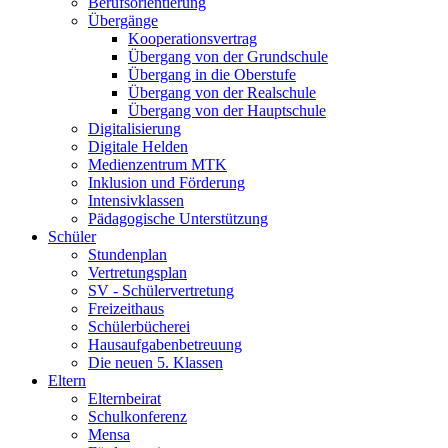
Berufsorientierung
Übergänge
Kooperationsvertrag
Übergang von der Grundschule
Übergang in die Oberstufe
Übergang von der Realschule
Übergang von der Hauptschule
Digitalisierung
Digitale Helden
Medienzentrum MTK
Inklusion und Förderung
Intensivklassen
Pädagogische Unterstützung
Schüler
Stundenplan
Vertretungsplan
SV - Schülervertretung
Freizeithaus
Schülerbücherei
Hausaufgabenbetreuung
Die neuen 5. Klassen
Eltern
Elternbeirat
Schulkonferenz
Mensa