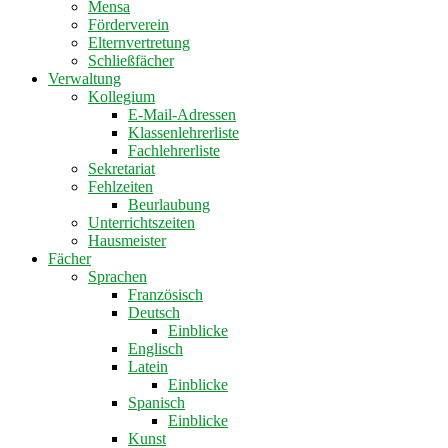
Mensa
Förderverein
Elternvertretung
Schließfächer
Verwaltung
Kollegium
E-Mail-Adressen
Klassenlehrerliste
Fachlehrerliste
Sekretariat
Fehlzeiten
Beurlaubung
Unterrichtszeiten
Hausmeister
Fächer
Sprachen
Französisch
Deutsch
Einblicke
Englisch
Latein
Einblicke
Spanisch
Einblicke
Kunst