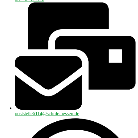
poststelle6114@schule.hessen.de