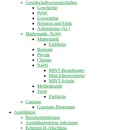
Gesellschaftswissenschaften
Geschichte
PoWi
Geographie
Religion und Ethik
Arbeitslehre (AL)
Mathematik- NaWi
Mathematik
Einblicke
Biologie
Physik
Chemie
NaWi
MINT-Beauftragter
Mint-Elternvertreter
MINT-Schule
Medienkunde
Sport
Einblicke
Ganztag
Ganztags-Programm
Ausbildung
Berufsorientierung
Ausbildungsbörse Jobcluster
Kriterien H-Abschluss