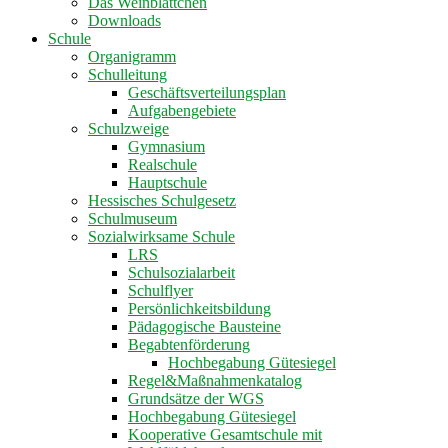
Das Weinblättchen
Downloads
Schule
Organigramm
Schulleitung
Geschäftsverteilungsplan
Aufgabengebiete
Schulzweige
Gymnasium
Realschule
Hauptschule
Hessisches Schulgesetz
Schulmuseum
Sozialwirksame Schule
LRS
Schulsozialarbeit
Schulflyer
Persönlichkeitsbildung
Pädagogische Bausteine
Begabtenförderung
Hochbegabung Gütesiegel
Regel&Maßnahmenkatalog
Grundsätze der WGS
Hochbegabung Gütesiegel
Kooperative Gesamtschule mit