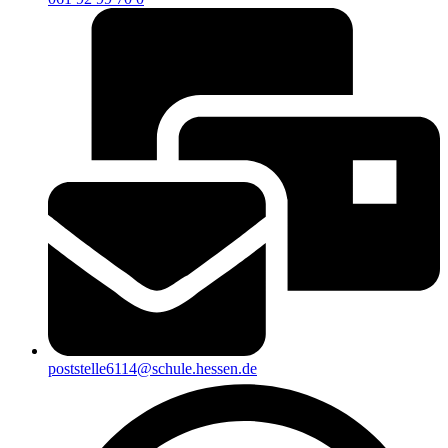
poststelle6114@schule.hessen.de