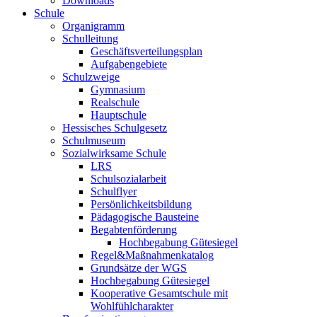
Downloads
Schule
Organigramm
Schulleitung
Geschäftsverteilungsplan
Aufgabengebiete
Schulzweige
Gymnasium
Realschule
Hauptschule
Hessisches Schulgesetz
Schulmuseum
Sozialwirksame Schule
LRS
Schulsozialarbeit
Schulflyer
Persönlichkeitsbildung
Pädagogische Bausteine
Begabtenförderung
Hochbegabung Gütesiegel
Regel&Maßnahmenkatalog
Grundsätze der WGS
Hochbegabung Gütesiegel
Kooperative Gesamtschule mit
Wohlfühlcharakter