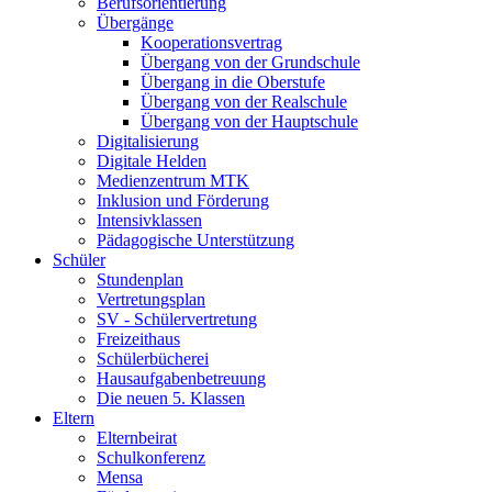
Berufsorientierung
Übergänge
Kooperationsvertrag
Übergang von der Grundschule
Übergang in die Oberstufe
Übergang von der Realschule
Übergang von der Hauptschule
Digitalisierung
Digitale Helden
Medienzentrum MTK
Inklusion und Förderung
Intensivklassen
Pädagogische Unterstützung
Schüler
Stundenplan
Vertretungsplan
SV - Schülervertretung
Freizeithaus
Schülerbücherei
Hausaufgabenbetreuung
Die neuen 5. Klassen
Eltern
Elternbeirat
Schulkonferenz
Mensa