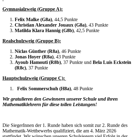
Gymnasialzweig (Gruppe A):
Felix Malke (G8a)
, 44,5 Punkte
Christian Alexander Jouaux (G8a)
, 43 Punkte
Matilda Klara Hannig (G8b)
, 42,5 Punkte
Realschulzweig (Gruppe B):
Niclas Günther (R8a)
, 46 Punkte
Jonas Hoyer (R8a)
, 43 Punkte
Ayoub Hamouti (R8b)
, 37 Punkte und
Bela Luis Eckstein
(R8c)
, 37 Punkte
Hauptschulzweig (Gruppe C):
Felix Sommerschuh (H8a)
, 48 Punkte
Wir gratulieren den Gewinnern unserer Schule und ihren
Mathematiklehrern für diese tollen Leistungen!
Die SiegerInnen der 1. Runde haben sich somit zur 2. Runde des
Mathematik-Wettbewerbs qualifiziert, die am 4. März 2026
stattfindet. Wir wünschen unseren Schulsiegern viel Erfolg in der