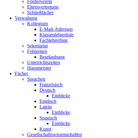
Förderverein
Elternvertretung
Schließfächer
Verwaltung
Kollegium
E-Mail-Adressen
Klassenlehrerliste
Fachlehrerliste
Sekretariat
Fehlzeiten
Beurlaubung
Unterrichtszeiten
Hausmeister
Fächer
Sprachen
Französisch
Deutsch
Einblicke
Englisch
Latein
Einblicke
Spanisch
Einblicke
Kunst
Gesellschaftswissenschaften