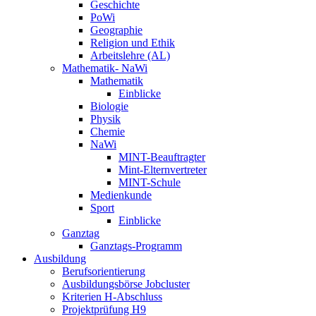
Geschichte
PoWi
Geographie
Religion und Ethik
Arbeitslehre (AL)
Mathematik- NaWi
Mathematik
Einblicke
Biologie
Physik
Chemie
NaWi
MINT-Beauftragter
Mint-Elternvertreter
MINT-Schule
Medienkunde
Sport
Einblicke
Ganztag
Ganztags-Programm
Ausbildung
Berufsorientierung
Ausbildungsbörse Jobcluster
Kriterien H-Abschluss
Projektprüfung H9