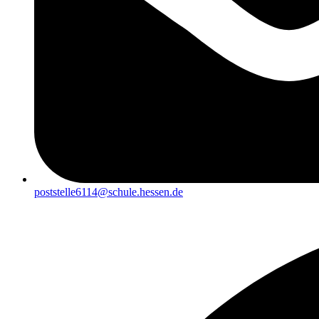
poststelle6114@schule.hessen.de