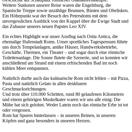
Weitere Stationen unserer Reise waren die Engelsburg, die
Spanische Treppe sowie unzählige Brunnen, Büsten und Obelisken.
Ein Höhepunkt war der Besuch des Petersdoms mit dem
unvergesslichen Ausblick von der Kuppel über die Ewige Stadt und
das Zuhause unseres neuen Papstes Leo XIV.
Ein echtes Highlight war unser Ausflug nach Ostia Antica, die
ehemalige Hafenstadt Roms. Unser sportliches Tagespensum führte
uns durch Tempelanlagen, antike Häuser, Handwerksbetriebe,
Geschäfte, Thermen, ein Theater – und sogar durch eine römische
Toilettenanlage. Die Sonne flutete die Szenerie, und so konnten wir
anschließend am Strand mit einem erfrischenden Bad im noch
kühlen Meer entspannen.
Natürlich durfte auch das kulinarische Rom nicht fehlen – mit Pizza,
Pasta und natürlich Gelato in allen denkbaren
Geschmacksrichtungen.
Und trotz über 110.000 Schritten, rund 80 gelaufenen Kilometern
und einem gehörigen Muskelkater waren wir uns alle einig: Die
Mühe hat sich gelohnt. Weder Latein noch das römische Erbe ist tot
oder vergessen.
Rom hat Spuren hinterlassen – in unseren Beinen, in unseren
Köpfen und ganz besonders in unseren Herzen.