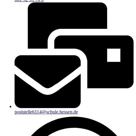
poststelle6114@schule.hessen.de