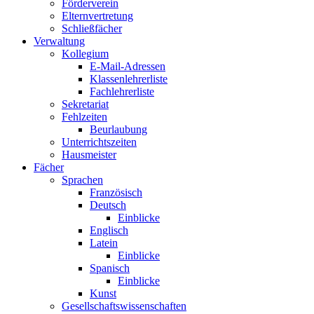
Förderverein
Elternvertretung
Schließfächer
Verwaltung
Kollegium
E-Mail-Adressen
Klassenlehrerliste
Fachlehrerliste
Sekretariat
Fehlzeiten
Beurlaubung
Unterrichtszeiten
Hausmeister
Fächer
Sprachen
Französisch
Deutsch
Einblicke
Englisch
Latein
Einblicke
Spanisch
Einblicke
Kunst
Gesellschaftswissenschaften