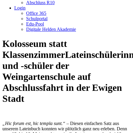
Abschluss R10
Login
Office 365
Schulportal
Edu-Pool
Digitale Helden Akademie
Kolosseum statt
KlassenzimmerLateinschülerin
und -schüler der
Weingartenschule auf
Abschlussfahrt in der Ewigen
Stadt
„Hic forum est, hic templa sunt.“
– Diesen einfachen Satz aus
unserem Lateinbuch konnten wir plötzlich ganz neu erleben. Denn