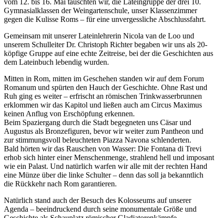
vom 12. bis 16. Mai tauschten wir, die Lateingruppe der drei 10.
Gymnasialklassen der Weingartenschule, unser Klassenzimmer
gegen die Kulisse Roms – für eine unvergessliche Abschlussfahrt.
Gemeinsam mit unserer Lateinlehrerin Nicola van de Loo und
unserem Schulleiter Dr. Christoph Richter begaben wir uns als 20-
köpfige Gruppe auf eine echte Zeitreise, bei der die Geschichten aus
dem Lateinbuch lebendig wurden.
Mitten in Rom, mitten im Geschehen standen wir auf dem Forum
Romanum und spürten den Hauch der Geschichte. Ohne Rast und
Ruh ging es weiter – erfrischt an römischen Trinkwasserbrunnen
erklommen wir das Kapitol und ließen auch am Circus Maximus
keinen Anflug von Erschöpfung erkennen.
Beim Spaziergang durch die Stadt begegneten uns Cäsar und
Augustus als Bronzefiguren, bevor wir weiter zum Pantheon und
zur stimmungsvoll beleuchteten Piazza Navona schlenderten.
Bald hörten wir das Rauschen von Wasser: Die Fontana di Trevi
erhob sich hinter einer Menschenmenge, strahlend hell und imposant
wie ein Palast. Und natürlich warfen wir alle mit der rechten Hand
eine Münze über die linke Schulter – denn das soll ja bekanntlich
die Rückkehr nach Rom garantieren.
Natürlich stand auch der Besuch des Kolosseums auf unserer
Agenda – beeindruckend durch seine monumentale Größe und
Geschichte als Schauplatz römischer Gladiatorenkämpfe.