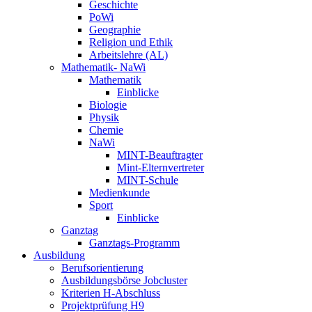
Geschichte
PoWi
Geographie
Religion und Ethik
Arbeitslehre (AL)
Mathematik- NaWi
Mathematik
Einblicke
Biologie
Physik
Chemie
NaWi
MINT-Beauftragter
Mint-Elternvertreter
MINT-Schule
Medienkunde
Sport
Einblicke
Ganztag
Ganztags-Programm
Ausbildung
Berufsorientierung
Ausbildungsbörse Jobcluster
Kriterien H-Abschluss
Projektprüfung H9