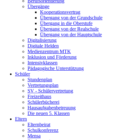
Berufsorientierung
Übergänge
Kooperationsvertrag
Übergang von der Grundschule
Übergang in die Oberstufe
Übergang von der Realschule
Übergang von der Hauptschule
Digitalisierung
Digitale Helden
Medienzentrum MTK
Inklusion und Förderung
Intensivklassen
Pädagogische Unterstützung
Schüler
Stundenplan
Vertretungsplan
SV - Schülervertretung
Freizeithaus
Schülerbücherei
Hausaufgabenbetreuung
Die neuen 5. Klassen
Eltern
Elternbeirat
Schulkonferenz
Mensa