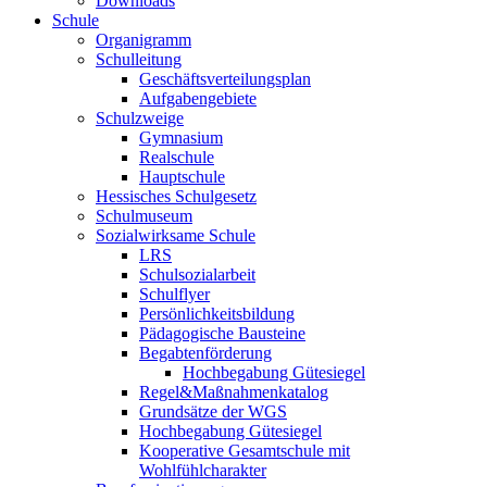
Downloads
Schule
Organigramm
Schulleitung
Geschäftsverteilungsplan
Aufgabengebiete
Schulzweige
Gymnasium
Realschule
Hauptschule
Hessisches Schulgesetz
Schulmuseum
Sozialwirksame Schule
LRS
Schulsozialarbeit
Schulflyer
Persönlichkeitsbildung
Pädagogische Bausteine
Begabtenförderung
Hochbegabung Gütesiegel
Regel&Maßnahmenkatalog
Grundsätze der WGS
Hochbegabung Gütesiegel
Kooperative Gesamtschule mit
Wohlfühlcharakter