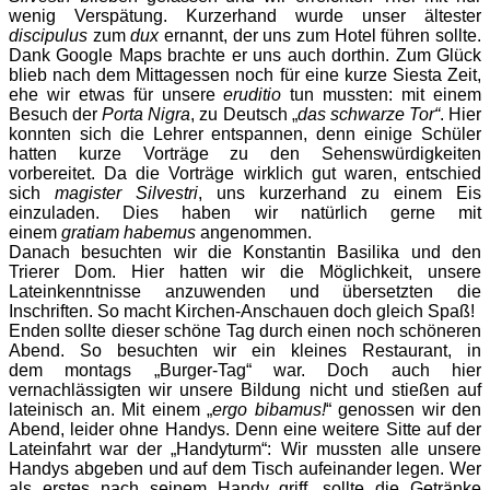
wenig Verspätung. Kurzerhand wurde unser ältester
discipulus
zum
dux
ernannt, der uns zum Hotel führen sollte.
Dank Google Maps brachte er uns auch dorthin. Zum Glück
blieb nach dem Mittagessen noch für eine kurze Siesta Zeit,
ehe wir etwas für unsere
eruditio
tun mussten: mit einem
Besuch der
Porta Nigra
, zu Deutsch „
das schwarze Tor“
. Hier
konnten sich die Lehrer entspannen, denn einige Schüler
hatten kurze Vorträge zu den Sehenswürdigkeiten
vorbereitet. Da die Vorträge wirklich gut waren, entschied
sich
magister Silvestri
, uns kurzerhand zu einem Eis
einzuladen. Dies haben wir natürlich gerne mit
einem
gratiam habemus
angenommen.
Danach besuchten wir die Konstantin Basilika und den
Trierer Dom. Hier hatten wir die Möglichkeit, unsere
Lateinkenntnisse anzuwenden und übersetzten die
Inschriften. So macht Kirchen-Anschauen doch gleich Spaß!
Enden sollte dieser schöne Tag durch einen noch schöneren
Abend. So besuchten wir ein kleines Restaurant, in
dem montags „Burger-Tag“ war. Doch auch hier
vernachlässigten wir unsere Bildung nicht und stießen auf
lateinisch an. Mit einem „
ergo bibamus!
“ genossen wir den
Abend, leider ohne Handys. Denn eine weitere Sitte auf der
Lateinfahrt war der „Handyturm“: Wir
mussten alle unsere
Handys abgeben und auf dem Tisch aufeinander legen. Wer
als erstes nach seinem Handy griff, sollte die Getränke