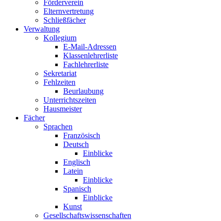
Förderverein
Elternvertretung
Schließfächer
Verwaltung
Kollegium
E-Mail-Adressen
Klassenlehrerliste
Fachlehrerliste
Sekretariat
Fehlzeiten
Beurlaubung
Unterrichtszeiten
Hausmeister
Fächer
Sprachen
Französisch
Deutsch
Einblicke
Englisch
Latein
Einblicke
Spanisch
Einblicke
Kunst
Gesellschaftswissenschaften