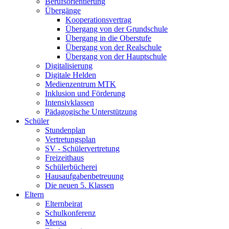
Berufsorientierung
Übergänge
Kooperationsvertrag
Übergang von der Grundschule
Übergang in die Oberstufe
Übergang von der Realschule
Übergang von der Hauptschule
Digitalisierung
Digitale Helden
Medienzentrum MTK
Inklusion und Förderung
Intensivklassen
Pädagogische Unterstützung
Schüler
Stundenplan
Vertretungsplan
SV - Schülervertretung
Freizeithaus
Schülerbücherei
Hausaufgabenbetreuung
Die neuen 5. Klassen
Eltern
Elternbeirat
Schulkonferenz
Mensa