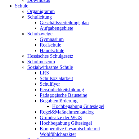
Downloads
Schule
Organigramm
Schulleitung
Geschäftsverteilungsplan
Aufgabengebiete
Schulzweige
Gymnasium
Realschule
Hauptschule
Hessisches Schulgesetz
Schulmuseum
Sozialwirksame Schule
LRS
Schulsozialarbeit
Schulflyer
Persönlichkeitsbildung
Pädagogische Bausteine
Begabtenförderung
Hochbegabung Gütesiegel
Regel&Maßnahmenkatalog
Grundsätze der WGS
Hochbegabung Gütesiegel
Kooperative Gesamtschule mit
Wohlfühlcharakter