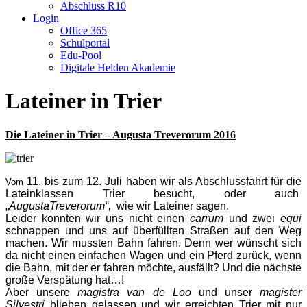
Abschluss R10
Login
Office 365
Schulportal
Edu-Pool
Digitale Helden Akademie
Lateiner in Trier
Die Lateiner in Trier – Augusta Treverorum 2016
11. bis zum 12. Juli haben wir als Abschlussfahrt für die
Vom
Lateinklassen Trier besucht, oder auch
„
AugustaTreverorum“,
wie wir Lateiner sagen.
Leider konnten wir uns nicht einen
carrum
und zwei
equi
schnappen und uns auf überfüllten Straßen auf den Weg
machen. Wir mussten Bahn fahren. Denn wer wünscht sich
da nicht einen einfachen Wagen und ein Pferd zurück, wenn
die Bahn, mit der er fahren möchte, ausfällt? Und die nächste
große Verspätung hat…!
Aber unsere
magistra van de Loo
und unser
magister
Silvestri
blieben gelassen und wir erreichten Trier mit nur