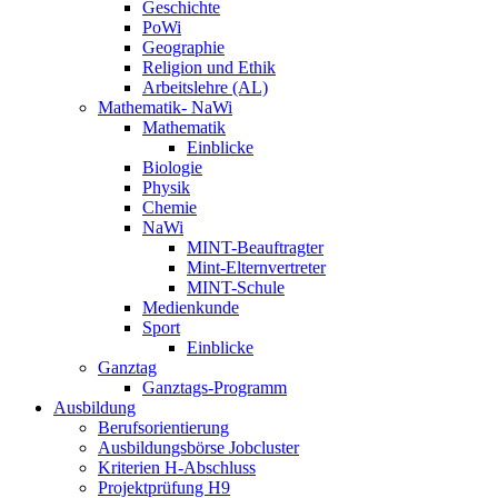
Geschichte
PoWi
Geographie
Religion und Ethik
Arbeitslehre (AL)
Mathematik- NaWi
Mathematik
Einblicke
Biologie
Physik
Chemie
NaWi
MINT-Beauftragter
Mint-Elternvertreter
MINT-Schule
Medienkunde
Sport
Einblicke
Ganztag
Ganztags-Programm
Ausbildung
Berufsorientierung
Ausbildungsbörse Jobcluster
Kriterien H-Abschluss
Projektprüfung H9