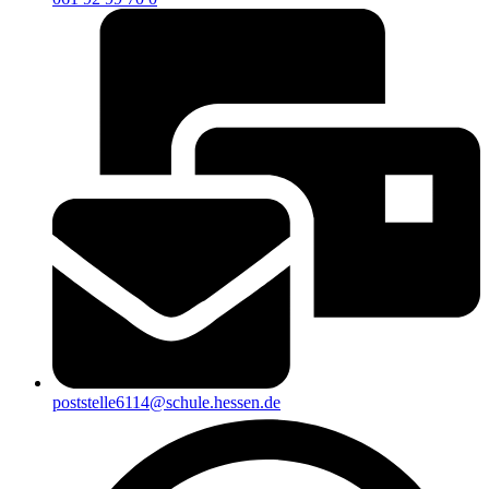
poststelle6114@schule.hessen.de