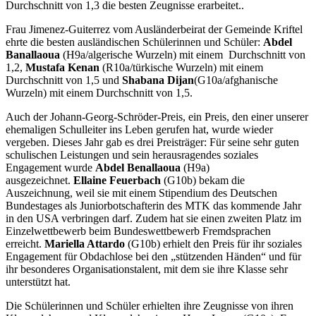
Durchschnitt von 1,3 die besten Zeugnisse erarbeitet..
Frau Jimenez-Guiterrez vom Ausländerbeirat der Gemeinde Kriftel
ehrte die besten ausländischen Schülerinnen und Schüler:
Abdel
Banallaoua
(H9a/algerische Wurzeln) mit einem Durchschnitt von
1,2,
Mustafa Kenan
(R10a/türkische Wurzeln) mit einem
Durchschnitt von 1,5 und
Shabana Dijan
(G10a/afghanische
Wurzeln) mit einem Durchschnitt von 1,5.
Auch der Johann-Georg-Schröder-Preis, ein Preis, den einer unserer
ehemaligen Schulleiter ins Leben gerufen hat, wurde wieder
vergeben. Dieses Jahr gab es drei Preisträger: Für seine sehr guten
schulischen Leistungen und sein herausragendes soziales
Engagement wurde
Abdel Benallaoua
(H9a)
ausgezeichnet.
Ellaine Feuerbach
(G10b) bekam die
Auszeichnung, weil sie mit einem Stipendium des Deutschen
Bundestages als Juniorbotschafterin des MTK das kommende Jahr
in den USA verbringen darf. Zudem hat sie einen zweiten Platz im
Einzelwettbewerb beim Bundeswettbewerb Fremdsprachen
erreicht.
Mariella Attardo
(G10b) erhielt den Preis für ihr soziales
Engagement für Obdachlose bei den „stützenden Händen“ und für
ihr besonderes Organisationstalent, mit dem sie ihre Klasse sehr
unterstützt hat.
Die Schülerinnen und Schüler erhielten ihre Zeugnisse von ihren