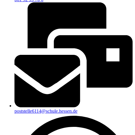
poststelle6114@schule.hessen.de