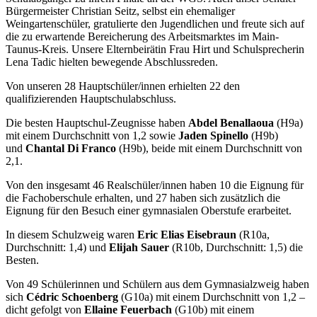
Bürgermeister Christian Seitz, selbst ein ehemaliger
Weingartenschüler, gratulierte den Jugendlichen und freute sich auf
die zu erwartende Bereicherung des Arbeitsmarktes im Main-
Taunus-Kreis. Unsere Elternbeirätin Frau Hirt und Schulsprecherin
Lena Tadic hielten bewegende Abschlussreden.
Von unseren 28 Hauptschüler/innen erhielten 22 den
qualifizierenden Hauptschulabschluss.
Die besten Hauptschul-Zeugnisse haben
Abdel Benallaoua
(H9a)
mit einem Durchschnitt von 1,2 sowie
Jaden Spinello
(H9b)
und
Chantal Di Franco
(H9b), beide mit einem Durchschnitt von
2,1.
Von den insgesamt 46 Realschüler/innen haben 10 die Eignung für
die Fachoberschule erhalten, und 27 haben sich zusätzlich die
Eignung für den Besuch einer gymnasialen Oberstufe erarbeitet.
In diesem Schulzweig waren
Eric Elias Eisebraun
(R10a,
Durchschnitt: 1,4) und
Elijah Sauer
(R10b, Durchschnitt: 1,5) die
Besten.
Von 49 Schülerinnen und Schülern aus dem Gymnasialzweig haben
sich
Cédric Schoenberg
(G10a) mit einem Durchschnitt von 1,2 –
dicht gefolgt von
Ellaine Feuerbach
(G10b) mit einem