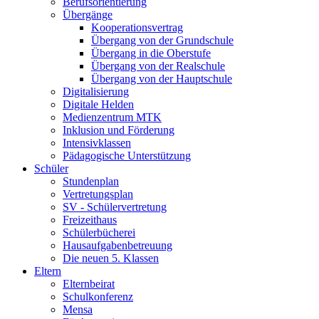
Berufsorientierung
Übergänge
Kooperationsvertrag
Übergang von der Grundschule
Übergang in die Oberstufe
Übergang von der Realschule
Übergang von der Hauptschule
Digitalisierung
Digitale Helden
Medienzentrum MTK
Inklusion und Förderung
Intensivklassen
Pädagogische Unterstützung
Schüler
Stundenplan
Vertretungsplan
SV - Schülervertretung
Freizeithaus
Schülerbücherei
Hausaufgabenbetreuung
Die neuen 5. Klassen
Eltern
Elternbeirat
Schulkonferenz
Mensa