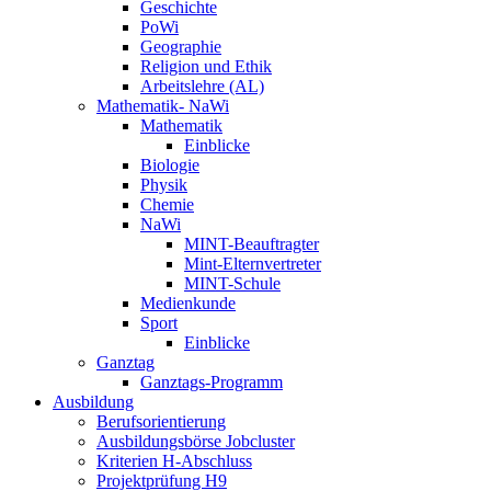
Geschichte
PoWi
Geographie
Religion und Ethik
Arbeitslehre (AL)
Mathematik- NaWi
Mathematik
Einblicke
Biologie
Physik
Chemie
NaWi
MINT-Beauftragter
Mint-Elternvertreter
MINT-Schule
Medienkunde
Sport
Einblicke
Ganztag
Ganztags-Programm
Ausbildung
Berufsorientierung
Ausbildungsbörse Jobcluster
Kriterien H-Abschluss
Projektprüfung H9