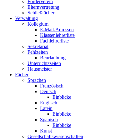
Förderverein
Elternvertretung
Schließfächer
Verwaltung
Kollegium
E-Mail-Adressen
Klassenlehrerliste
Fachlehrerliste
Sekretariat
Fehlzeiten
Beurlaubung
Unterrichtszeiten
Hausmeister
Fächer
Sprachen
Französisch
Deutsch
Einblicke
Englisch
Latein
Einblicke
Spanisch
Einblicke
Kunst
Gesellschaftswissenschaften