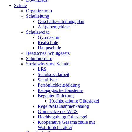
Downloads
Schule
Organigramm
Schulleitung
Geschäftsverteilungsplan
Aufgabengebiete
Schulzweige
Gymnasium
Realschule
Hauptschule
Hessisches Schulgesetz
Schulmuseum
Sozialwirksame Schule
LRS
Schulsozialarbeit
Schulflyer
Persönlichkeitsbildung
Pädagogische Bausteine
Begabtenförderung
Hochbegabung Gütesiegel
Regel&Maßnahmenkatalog
Grundsätze der WGS
Hochbegabung Gütesiegel
Kooperative Gesamtschule mit
Wohlfühlcharakter