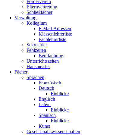
Förderverein
Elternvertretung
Schließfächer
Verwaltung
Kollegium
E-Mail-Adressen
Klassenlehrerliste
Fachlehrerliste
Sekretariat
Fehlzeiten
Beurlaubung
Unterrichtszeiten
Hausmeister
Fächer
Sprachen
Französisch
Deutsch
Einblicke
Englisch
Latein
Einblicke
Spanisch
Einblicke
Kunst
Gesellschaftswissenschaften