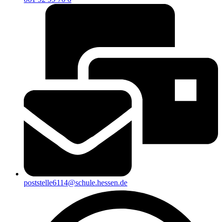
poststelle6114@schule.hessen.de