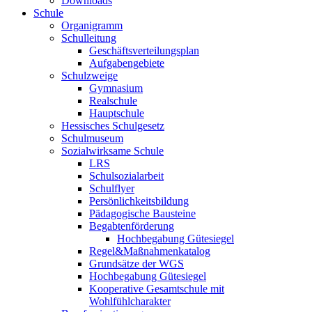
Downloads
Schule
Organigramm
Schulleitung
Geschäftsverteilungsplan
Aufgabengebiete
Schulzweige
Gymnasium
Realschule
Hauptschule
Hessisches Schulgesetz
Schulmuseum
Sozialwirksame Schule
LRS
Schulsozialarbeit
Schulflyer
Persönlichkeitsbildung
Pädagogische Bausteine
Begabtenförderung
Hochbegabung Gütesiegel
Regel&Maßnahmenkatalog
Grundsätze der WGS
Hochbegabung Gütesiegel
Kooperative Gesamtschule mit
Wohlfühlcharakter