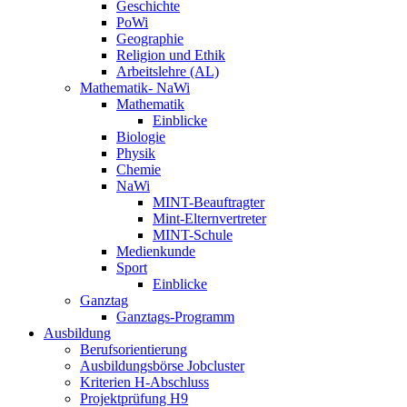
Geschichte
PoWi
Geographie
Religion und Ethik
Arbeitslehre (AL)
Mathematik- NaWi
Mathematik
Einblicke
Biologie
Physik
Chemie
NaWi
MINT-Beauftragter
Mint-Elternvertreter
MINT-Schule
Medienkunde
Sport
Einblicke
Ganztag
Ganztags-Programm
Ausbildung
Berufsorientierung
Ausbildungsbörse Jobcluster
Kriterien H-Abschluss
Projektprüfung H9