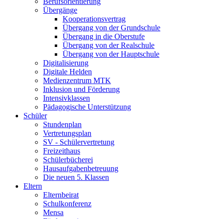
Berufsorientierung
Übergänge
Kooperationsvertrag
Übergang von der Grundschule
Übergang in die Oberstufe
Übergang von der Realschule
Übergang von der Hauptschule
Digitalisierung
Digitale Helden
Medienzentrum MTK
Inklusion und Förderung
Intensivklassen
Pädagogische Unterstützung
Schüler
Stundenplan
Vertretungsplan
SV - Schülervertretung
Freizeithaus
Schülerbücherei
Hausaufgabenbetreuung
Die neuen 5. Klassen
Eltern
Elternbeirat
Schulkonferenz
Mensa