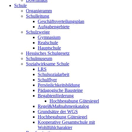
Downloads
Schule
Organigramm
Schulleitung
Geschäftsverteilungsplan
Aufgabengebiete
Schulzweige
Gymnasium
Realschule
Hauptschule
Hessisches Schulgesetz
Schulmuseum
Sozialwirksame Schule
LRS
Schulsozialarbeit
Schulflyer
Persönlichkeitsbildung
Pädagogische Bausteine
Begabtenförderung
Hochbegabung Gütesiegel
Regel&Maßnahmenkatalog
Grundsätze der WGS
Hochbegabung Gütesiegel
Kooperative Gesamtschule mit
Wohlfühlcharakter