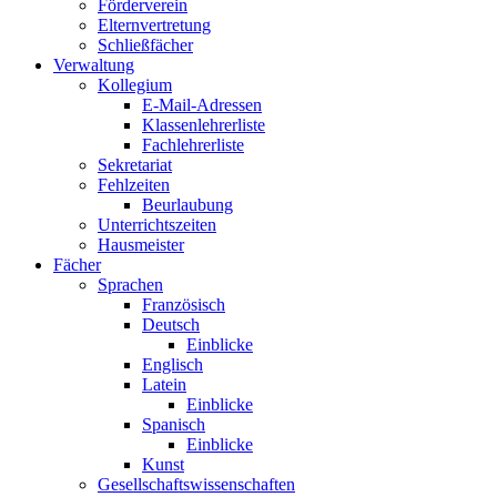
Förderverein
Elternvertretung
Schließfächer
Verwaltung
Kollegium
E-Mail-Adressen
Klassenlehrerliste
Fachlehrerliste
Sekretariat
Fehlzeiten
Beurlaubung
Unterrichtszeiten
Hausmeister
Fächer
Sprachen
Französisch
Deutsch
Einblicke
Englisch
Latein
Einblicke
Spanisch
Einblicke
Kunst
Gesellschaftswissenschaften