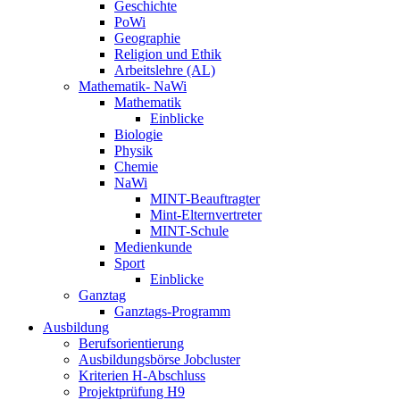
Geschichte
PoWi
Geographie
Religion und Ethik
Arbeitslehre (AL)
Mathematik- NaWi
Mathematik
Einblicke
Biologie
Physik
Chemie
NaWi
MINT-Beauftragter
Mint-Elternvertreter
MINT-Schule
Medienkunde
Sport
Einblicke
Ganztag
Ganztags-Programm
Ausbildung
Berufsorientierung
Ausbildungsbörse Jobcluster
Kriterien H-Abschluss
Projektprüfung H9