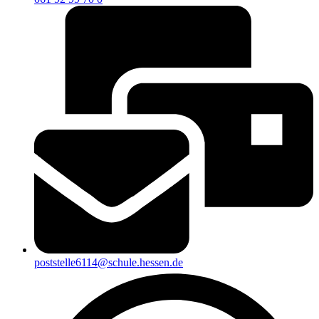
poststelle6114@schule.hessen.de