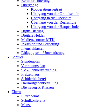
Berufsorientierung
Übergänge
Kooperationsvertrag
Übergang von der Grundschule
Übergang in die Oberstufe
Übergang von der Realschule
Übergang von der Hauptschule
Digitalisierung
Digitale Helden
Medienzentrum MTK
Inklusion und Förderung
Intensivklassen
Pädagogische Unterstützung
Schüler
Stundenplan
Vertretungsplan
SV - Schülervertretung
Freizeithaus
Schülerbücherei
Hausaufgabenbetreuung
Die neuen 5. Klassen
Eltern
Elternbeirat
Schulkonferenz
Mensa