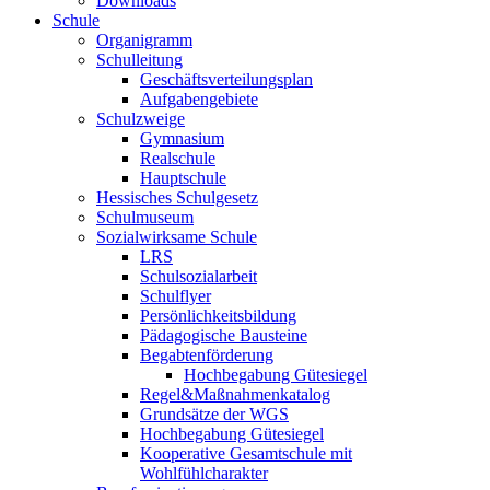
Downloads
Schule
Organigramm
Schulleitung
Geschäftsverteilungsplan
Aufgabengebiete
Schulzweige
Gymnasium
Realschule
Hauptschule
Hessisches Schulgesetz
Schulmuseum
Sozialwirksame Schule
LRS
Schulsozialarbeit
Schulflyer
Persönlichkeitsbildung
Pädagogische Bausteine
Begabtenförderung
Hochbegabung Gütesiegel
Regel&Maßnahmenkatalog
Grundsätze der WGS
Hochbegabung Gütesiegel
Kooperative Gesamtschule mit
Wohlfühlcharakter