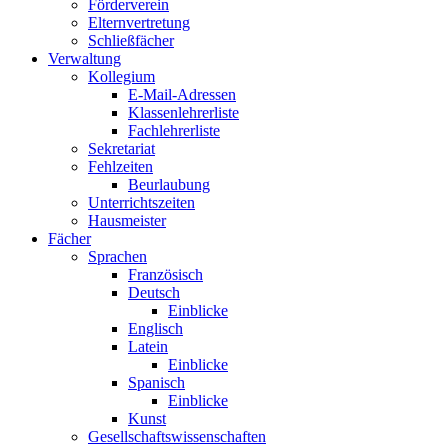
Förderverein
Elternvertretung
Schließfächer
Verwaltung
Kollegium
E-Mail-Adressen
Klassenlehrerliste
Fachlehrerliste
Sekretariat
Fehlzeiten
Beurlaubung
Unterrichtszeiten
Hausmeister
Fächer
Sprachen
Französisch
Deutsch
Einblicke
Englisch
Latein
Einblicke
Spanisch
Einblicke
Kunst
Gesellschaftswissenschaften