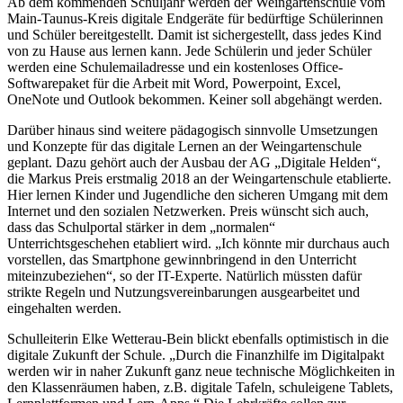
Ab dem kommenden Schuljahr werden der Weingartenschule vom
Main-Taunus-Kreis digitale Endgeräte für bedürftige Schülerinnen
und Schüler bereitgestellt. Damit ist sichergestellt, dass jedes Kind
von zu Hause aus lernen kann. Jede Schülerin und jeder Schüler
werden eine Schulemailadresse und ein kostenloses Office-
Softwarepaket für die Arbeit mit Word, Powerpoint, Excel,
OneNote und Outlook bekommen. Keiner soll abgehängt werden.
Darüber hinaus sind weitere pädagogisch sinnvolle Umsetzungen
und Konzepte für das digitale Lernen an der Weingartenschule
geplant. Dazu gehört auch der Ausbau der AG „Digitale Helden“,
die Markus Preis erstmalig 2018 an der Weingartenschule etablierte.
Hier lernen Kinder und Jugendliche den sicheren Umgang mit dem
Internet und den sozialen Netzwerken. Preis wünscht sich auch,
dass das Schulportal stärker in dem „normalen“
Unterrichtsgeschehen etabliert wird. „Ich könnte mir durchaus auch
vorstellen, das Smartphone gewinnbringend in den Unterricht
miteinzubeziehen“, so der IT-Experte. Natürlich müssten dafür
strikte Regeln und Nutzungsvereinbarungen ausgearbeitet und
eingehalten werden.
Schulleiterin Elke Wetterau-Bein blickt ebenfalls optimistisch in die
digitale Zukunft der Schule. „Durch die Finanzhilfe im Digitalpakt
werden wir in naher Zukunft ganz neue technische Möglichkeiten in
den Klassenräumen haben, z.B. digitale Tafeln, schuleigene Tablets,