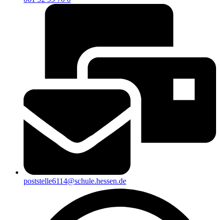
poststelle6114@schule.hessen.de