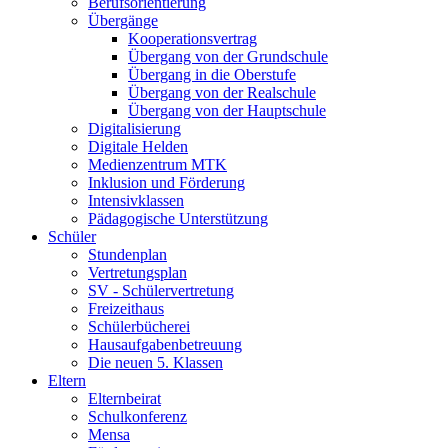
Berufsorientierung
Übergänge
Kooperationsvertrag
Übergang von der Grundschule
Übergang in die Oberstufe
Übergang von der Realschule
Übergang von der Hauptschule
Digitalisierung
Digitale Helden
Medienzentrum MTK
Inklusion und Förderung
Intensivklassen
Pädagogische Unterstützung
Schüler
Stundenplan
Vertretungsplan
SV - Schülervertretung
Freizeithaus
Schülerbücherei
Hausaufgabenbetreuung
Die neuen 5. Klassen
Eltern
Elternbeirat
Schulkonferenz
Mensa