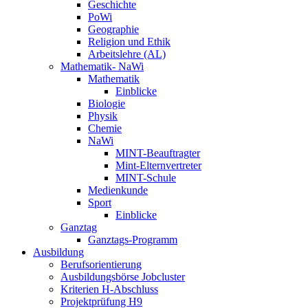
Geschichte
PoWi
Geographie
Religion und Ethik
Arbeitslehre (AL)
Mathematik- NaWi
Mathematik
Einblicke
Biologie
Physik
Chemie
NaWi
MINT-Beauftragter
Mint-Elternvertreter
MINT-Schule
Medienkunde
Sport
Einblicke
Ganztag
Ganztags-Programm
Ausbildung
Berufsorientierung
Ausbildungsbörse Jobcluster
Kriterien H-Abschluss
Projektprüfung H9