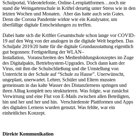
Schulportal, Videotelefonie, Online-Lernplattformen…noch nie
stand die Weingartenschule in Kriftel derartig unter Stress wie in den
letzten Wochen und Monaten. Aber das hatte auch sein Gutes.
Denn die Corona Pandemie wirkte wie ein Katalysator, um
überfällige digitale Entscheidungen zu treffen.
Dabei hatte sich die Kriftler Gesamtschule schon lange vor COVID-
19 auf den Weg von der analogen in die digitale Welt begeben. Das
Schuljahr 2019/20 hatte für die digitale Grundausstattung eigentlich
gut begonnen: Fertigstellung der WLAN–
Installation, Voranschreiten des Medienbildungskonzeptes im Zuge
des Digitalpakts, Betriebsystem-Upgrades. Doch dann kam der
Virus, mit ihm die Schulschließung und die Umstellung von
Unterricht in der Schule auf “Schule zu Hause”. Unerwünscht,
ungeplant, unerwartet. Lehrer, Schüler und Eltern mussten
gemeinsam in das kalte Wasser des Distanzlernens springen und
ihren Alltag komplett neu strukturieren. Was folgte, war zunächst
Verwirrung und eine Flut von E-Mails zwischen allen Beteiligten,
hin und her und her und hin. Verschiedenste Plattformen und Apps
des digitalen Lernens wurden genutzt. Was fehlte, war ein
einheitliches Konzept.
Direkte Kommunikation