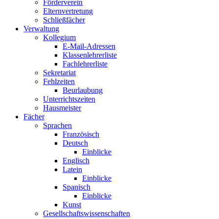
Förderverein
Elternvertretung
Schließfächer
Verwaltung
Kollegium
E-Mail-Adressen
Klassenlehrerliste
Fachlehrerliste
Sekretariat
Fehlzeiten
Beurlaubung
Unterrichtszeiten
Hausmeister
Fächer
Sprachen
Französisch
Deutsch
Einblicke
Englisch
Latein
Einblicke
Spanisch
Einblicke
Kunst
Gesellschaftswissenschaften