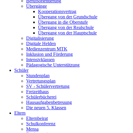
Berufsorientierung
Übergänge
Kooperationsvertrag
Übergang von der Grundschule
Übergang in die Oberstufe
Übergang von der Realschule
Übergang von der Hauptschule
Digitalisierung
Digitale Helden
Medienzentrum MTK
Inklusion und Förderung
Intensivklassen
Pädagogische Unterstützung
Schüler
Stundenplan
Vertretungsplan
SV - Schülervertretung
Freizeithaus
Schülerbücherei
Hausaufgabenbetreuung
Die neuen 5. Klassen
Eltern
Elternbeirat
Schulkonferenz
Mensa