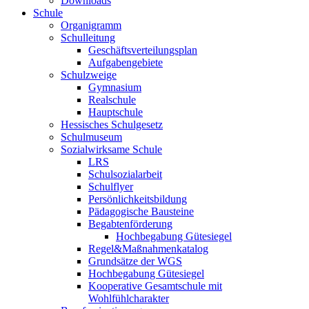
Downloads
Schule
Organigramm
Schulleitung
Geschäftsverteilungsplan
Aufgabengebiete
Schulzweige
Gymnasium
Realschule
Hauptschule
Hessisches Schulgesetz
Schulmuseum
Sozialwirksame Schule
LRS
Schulsozialarbeit
Schulflyer
Persönlichkeitsbildung
Pädagogische Bausteine
Begabtenförderung
Hochbegabung Gütesiegel
Regel&Maßnahmenkatalog
Grundsätze der WGS
Hochbegabung Gütesiegel
Kooperative Gesamtschule mit
Wohlfühlcharakter