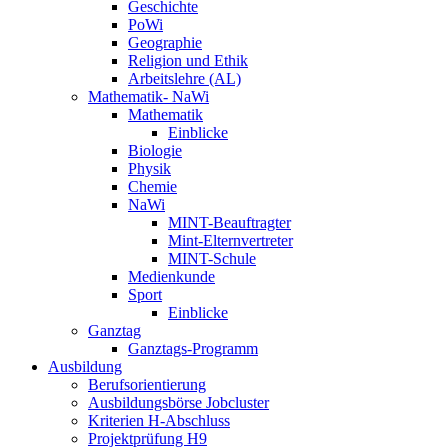
Geschichte
PoWi
Geographie
Religion und Ethik
Arbeitslehre (AL)
Mathematik- NaWi
Mathematik
Einblicke
Biologie
Physik
Chemie
NaWi
MINT-Beauftragter
Mint-Elternvertreter
MINT-Schule
Medienkunde
Sport
Einblicke
Ganztag
Ganztags-Programm
Ausbildung
Berufsorientierung
Ausbildungsbörse Jobcluster
Kriterien H-Abschluss
Projektprüfung H9