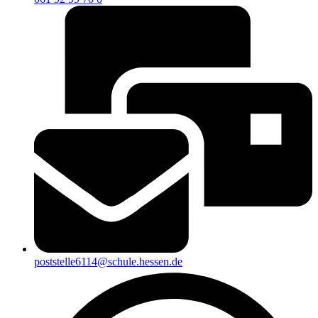
poststelle6114@schule.hessen.de