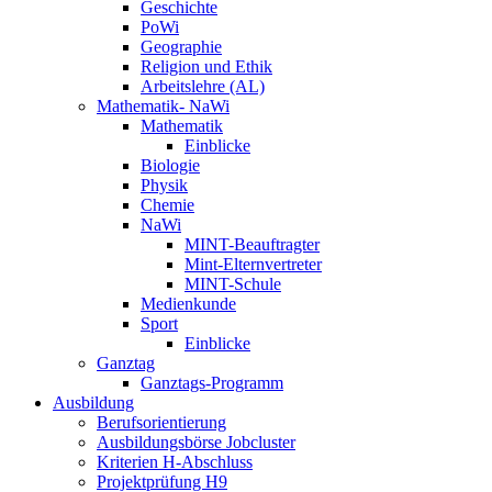
Geschichte
PoWi
Geographie
Religion und Ethik
Arbeitslehre (AL)
Mathematik- NaWi
Mathematik
Einblicke
Biologie
Physik
Chemie
NaWi
MINT-Beauftragter
Mint-Elternvertreter
MINT-Schule
Medienkunde
Sport
Einblicke
Ganztag
Ganztags-Programm
Ausbildung
Berufsorientierung
Ausbildungsbörse Jobcluster
Kriterien H-Abschluss
Projektprüfung H9