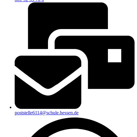
poststelle6114@schule.hessen.de