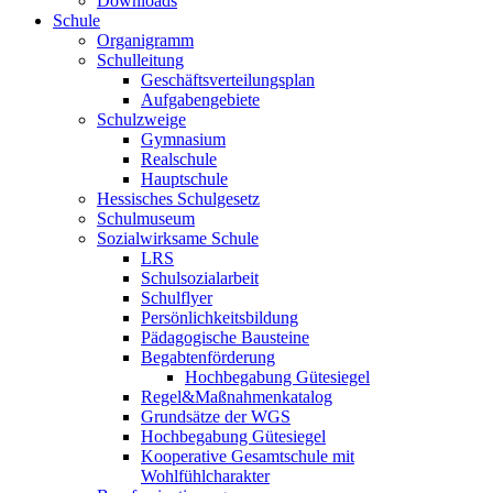
Downloads
Schule
Organigramm
Schulleitung
Geschäftsverteilungsplan
Aufgabengebiete
Schulzweige
Gymnasium
Realschule
Hauptschule
Hessisches Schulgesetz
Schulmuseum
Sozialwirksame Schule
LRS
Schulsozialarbeit
Schulflyer
Persönlichkeitsbildung
Pädagogische Bausteine
Begabtenförderung
Hochbegabung Gütesiegel
Regel&Maßnahmenkatalog
Grundsätze der WGS
Hochbegabung Gütesiegel
Kooperative Gesamtschule mit
Wohlfühlcharakter