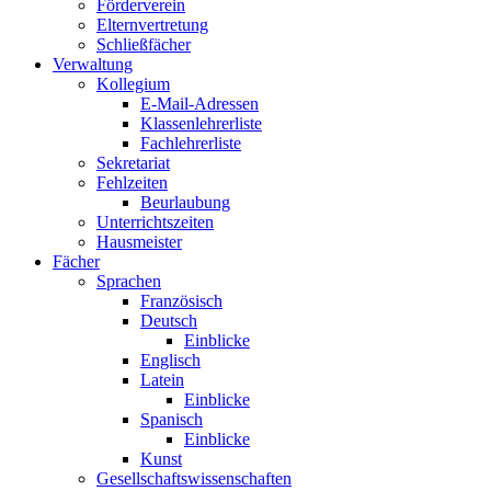
Förderverein
Elternvertretung
Schließfächer
Verwaltung
Kollegium
E-Mail-Adressen
Klassenlehrerliste
Fachlehrerliste
Sekretariat
Fehlzeiten
Beurlaubung
Unterrichtszeiten
Hausmeister
Fächer
Sprachen
Französisch
Deutsch
Einblicke
Englisch
Latein
Einblicke
Spanisch
Einblicke
Kunst
Gesellschaftswissenschaften