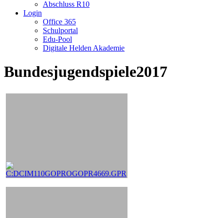
Abschluss R10
Login
Office 365
Schulportal
Edu-Pool
Digitale Helden Akademie
Bundesjugendspiele2017