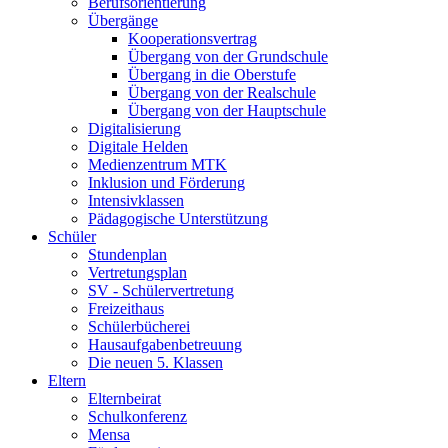
Berufsorientierung
Übergänge
Kooperationsvertrag
Übergang von der Grundschule
Übergang in die Oberstufe
Übergang von der Realschule
Übergang von der Hauptschule
Digitalisierung
Digitale Helden
Medienzentrum MTK
Inklusion und Förderung
Intensivklassen
Pädagogische Unterstützung
Schüler
Stundenplan
Vertretungsplan
SV - Schülervertretung
Freizeithaus
Schülerbücherei
Hausaufgabenbetreuung
Die neuen 5. Klassen
Eltern
Elternbeirat
Schulkonferenz
Mensa