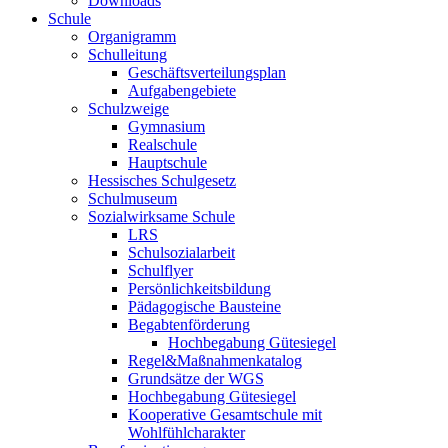
Downloads
Schule
Organigramm
Schulleitung
Geschäftsverteilungsplan
Aufgabengebiete
Schulzweige
Gymnasium
Realschule
Hauptschule
Hessisches Schulgesetz
Schulmuseum
Sozialwirksame Schule
LRS
Schulsozialarbeit
Schulflyer
Persönlichkeitsbildung
Pädagogische Bausteine
Begabtenförderung
Hochbegabung Gütesiegel
Regel&Maßnahmenkatalog
Grundsätze der WGS
Hochbegabung Gütesiegel
Kooperative Gesamtschule mit
Wohlfühlcharakter