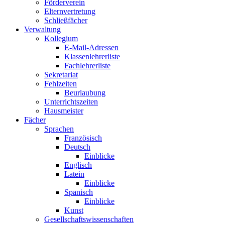
Förderverein
Elternvertretung
Schließfächer
Verwaltung
Kollegium
E-Mail-Adressen
Klassenlehrerliste
Fachlehrerliste
Sekretariat
Fehlzeiten
Beurlaubung
Unterrichtszeiten
Hausmeister
Fächer
Sprachen
Französisch
Deutsch
Einblicke
Englisch
Latein
Einblicke
Spanisch
Einblicke
Kunst
Gesellschaftswissenschaften