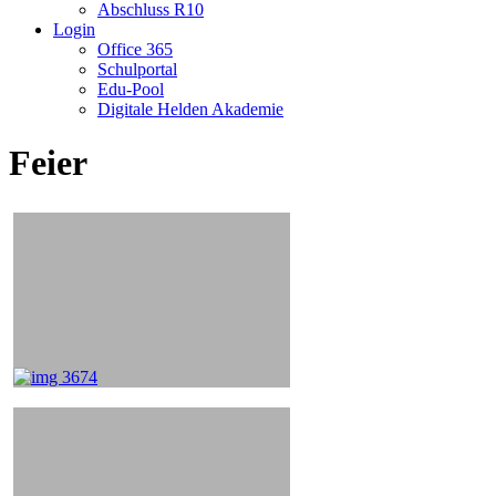
Abschluss R10
Login
Office 365
Schulportal
Edu-Pool
Digitale Helden Akademie
Feier