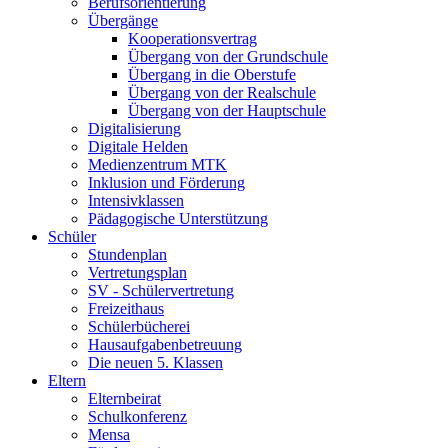
Berufsorientierung
Übergänge
Kooperationsvertrag
Übergang von der Grundschule
Übergang in die Oberstufe
Übergang von der Realschule
Übergang von der Hauptschule
Digitalisierung
Digitale Helden
Medienzentrum MTK
Inklusion und Förderung
Intensivklassen
Pädagogische Unterstützung
Schüler
Stundenplan
Vertretungsplan
SV - Schülervertretung
Freizeithaus
Schülerbücherei
Hausaufgabenbetreuung
Die neuen 5. Klassen
Eltern
Elternbeirat
Schulkonferenz
Mensa