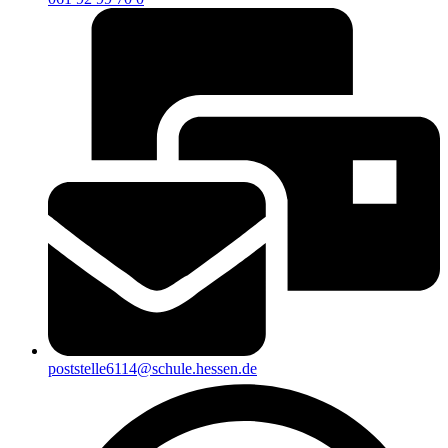
poststelle6114@schule.hessen.de