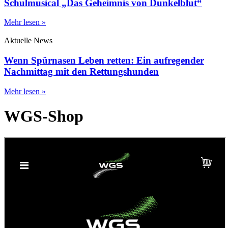
Schulmusical „Das Geheimnis von Dunkelblut“
Mehr lesen »
Aktuelle News
Wenn Spürnasen Leben retten: Ein aufregender
Nachmittag mit den Rettungshunden
Mehr lesen »
WGS-Shop