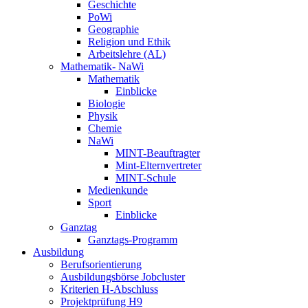
Geschichte
PoWi
Geographie
Religion und Ethik
Arbeitslehre (AL)
Mathematik- NaWi
Mathematik
Einblicke
Biologie
Physik
Chemie
NaWi
MINT-Beauftragter
Mint-Elternvertreter
MINT-Schule
Medienkunde
Sport
Einblicke
Ganztag
Ganztags-Programm
Ausbildung
Berufsorientierung
Ausbildungsbörse Jobcluster
Kriterien H-Abschluss
Projektprüfung H9