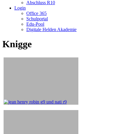
Abschluss R10
Login
Office 365
Schulportal
Edu-Pool
Digitale Helden Akademie
Knigge