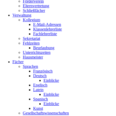
Förderverein
Elternvertretung
Schließfächer
Verwaltung
Kollegium
E-Mail-Adressen
Klassenlehrerliste
Fachlehrerliste
Sekretariat
Fehlzeiten
Beurlaubung
Unterrichtszeiten
Hausmeister
Fächer
Sprachen
Französisch
Deutsch
Einblicke
Englisch
Latein
Einblicke
Spanisch
Einblicke
Kunst
Gesellschaftswissenschaften