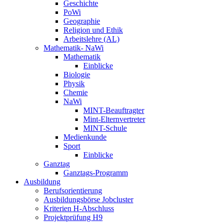
Geschichte
PoWi
Geographie
Religion und Ethik
Arbeitslehre (AL)
Mathematik- NaWi
Mathematik
Einblicke
Biologie
Physik
Chemie
NaWi
MINT-Beauftragter
Mint-Elternvertreter
MINT-Schule
Medienkunde
Sport
Einblicke
Ganztag
Ganztags-Programm
Ausbildung
Berufsorientierung
Ausbildungsbörse Jobcluster
Kriterien H-Abschluss
Projektprüfung H9