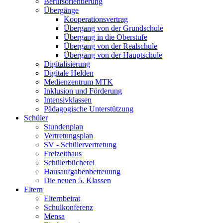
Berufsorientierung
Übergänge
Kooperationsvertrag
Übergang von der Grundschule
Übergang in die Oberstufe
Übergang von der Realschule
Übergang von der Hauptschule
Digitalisierung
Digitale Helden
Medienzentrum MTK
Inklusion und Förderung
Intensivklassen
Pädagogische Unterstützung
Schüler
Stundenplan
Vertretungsplan
SV - Schülervertretung
Freizeithaus
Schülerbücherei
Hausaufgabenbetreuung
Die neuen 5. Klassen
Eltern
Elternbeirat
Schulkonferenz
Mensa