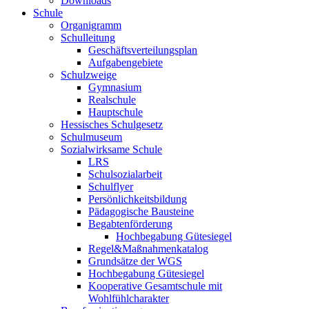
Downloads
Schule
Organigramm
Schulleitung
Geschäftsverteilungsplan
Aufgabengebiete
Schulzweige
Gymnasium
Realschule
Hauptschule
Hessisches Schulgesetz
Schulmuseum
Sozialwirksame Schule
LRS
Schulsozialarbeit
Schulflyer
Persönlichkeitsbildung
Pädagogische Bausteine
Begabtenförderung
Hochbegabung Gütesiegel
Regel&Maßnahmenkatalog
Grundsätze der WGS
Hochbegabung Gütesiegel
Kooperative Gesamtschule mit
Wohlfühlcharakter