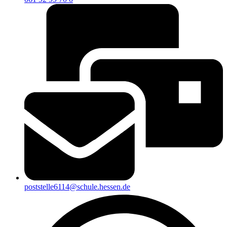
poststelle6114@schule.hessen.de