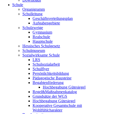
Downloads
Schule
Organigramm
Schulleitung
Geschäftsverteilungsplan
Aufgabengebiete
Schulzweige
Gymnasium
Realschule
Hauptschule
Hessisches Schulgesetz
Schulmuseum
Sozialwirksame Schule
LRS
Schulsozialarbeit
Schulflyer
Persönlichkeitsbildung
Pädagogische Bausteine
Begabtenförderung
Hochbegabung Gütesiegel
Regel&Maßnahmenkatalog
Grundsätze der WGS
Hochbegabung Gütesiegel
Kooperative Gesamtschule mit
Wohlfühlcharakter