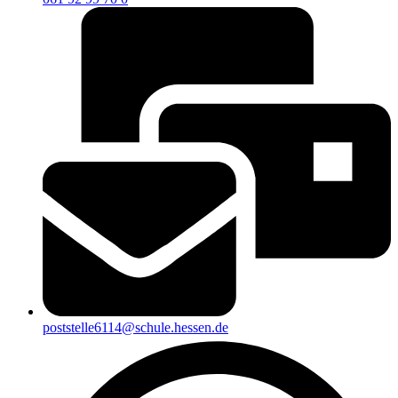
poststelle6114@schule.hessen.de