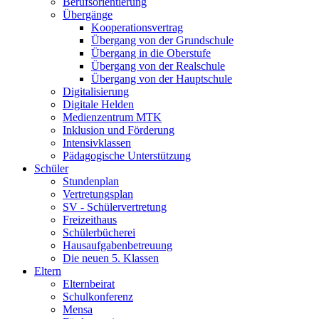
Berufsorientierung
Übergänge
Kooperationsvertrag
Übergang von der Grundschule
Übergang in die Oberstufe
Übergang von der Realschule
Übergang von der Hauptschule
Digitalisierung
Digitale Helden
Medienzentrum MTK
Inklusion und Förderung
Intensivklassen
Pädagogische Unterstützung
Schüler
Stundenplan
Vertretungsplan
SV - Schülervertretung
Freizeithaus
Schülerbücherei
Hausaufgabenbetreuung
Die neuen 5. Klassen
Eltern
Elternbeirat
Schulkonferenz
Mensa