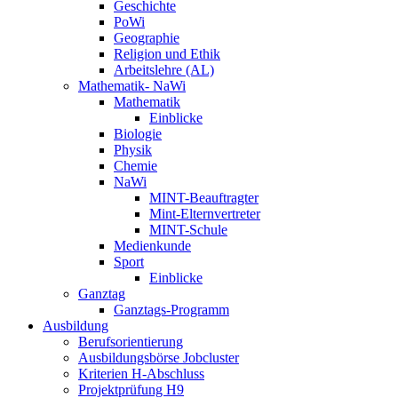
Geschichte
PoWi
Geographie
Religion und Ethik
Arbeitslehre (AL)
Mathematik- NaWi
Mathematik
Einblicke
Biologie
Physik
Chemie
NaWi
MINT-Beauftragter
Mint-Elternvertreter
MINT-Schule
Medienkunde
Sport
Einblicke
Ganztag
Ganztags-Programm
Ausbildung
Berufsorientierung
Ausbildungsbörse Jobcluster
Kriterien H-Abschluss
Projektprüfung H9