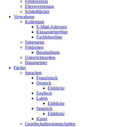
Förderverein
Elternvertretung
Schließfächer
Verwaltung
Kollegium
E-Mail-Adressen
Klassenlehrerliste
Fachlehrerliste
Sekretariat
Fehlzeiten
Beurlaubung
Unterrichtszeiten
Hausmeister
Fächer
Sprachen
Französisch
Deutsch
Einblicke
Englisch
Latein
Einblicke
Spanisch
Einblicke
Kunst
Gesellschaftswissenschaften