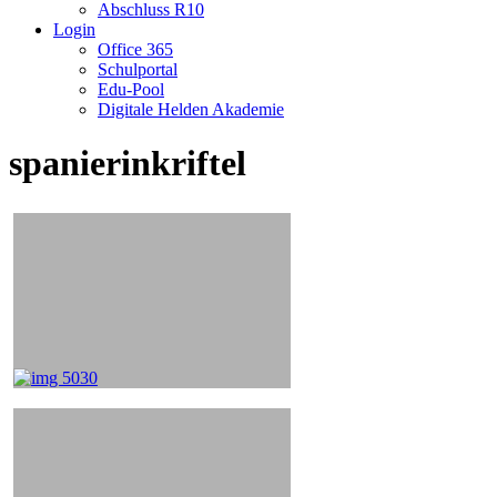
Abschluss R10
Login
Office 365
Schulportal
Edu-Pool
Digitale Helden Akademie
spanierinkriftel