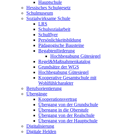
Hauptschule
Hessisches Schulgesetz
Schulmuseum
Sozialwirksame Schule
LRS
Schulsozialarbeit
Schulflyer
Persönlichkeitsbildung
Pädagogische Bausteine
Begabtenförderung
Hochbegabung Gütesiegel
Regel&Maßnahmenkatalog
Grundsätze der WGS
Hochbegabung Gütesiegel
Kooperative Gesamtschule mit
Wohlfühlcharakter
Berufsorientierung
Übergänge
Kooperationsvertrag
Übergang von der Grundschule
Übergang in die Oberstufe
Übergang von der Realschule
Übergang von der Hauptschule
Digitalisierung
Digitale Helden