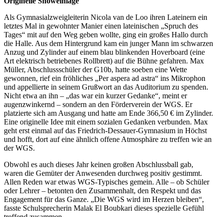
Originelle Showeinlage
Als Gymnasialzweigleiterin Nicola van de Loo ihren Lateinern ein
letztes Mal in gewohnter Manier einen lateinischen „Spruch des
Tages“ mit auf den Weg geben wollte, ging ein großes Hallo durch
die Halle. Aus dem Hintergrund kam ein junger Mann im schwarzen
Anzug und Zylinder auf einem blau blinkenden Hoverboard (eine
Art elektrisch betriebenes Rollbrett) auf die Bühne gefahren. Max
Müller, Abschlussschüler der G10b, hatte soeben eine Wette
gewonnen, rief ein fröhliches „Per aspera ad astra“ ins Mikrophon
und appellierte in seinem Grußwort an das Auditorium zu spenden.
Nicht etwa an ihn – „das war ein kurzer Gedanke“, meint er
augenzwinkernd – sondern an den Förderverein der WGS. Er
platzierte sich am Ausgang und hatte am Ende 366,50 € im Zylinder.
Eine originelle Idee mit einem sozialen Gedanken verbunden. Max
geht erst einmal auf das Friedrich-Dessauer-Gymnasium in Höchst
und hofft, dort auf eine ähnlich offene Atmosphäre zu treffen wie an
der WGS.
Obwohl es auch dieses Jahr keinen großen Abschlussball gab,
waren die Gemüter der Anwesenden durchweg positiv gestimmt.
Allen Reden war etwas WGS-Typisches gemein. Alle – ob Schüler
oder Lehrer – betonten den Zusammenhalt, den Respekt und das
Engagement für das Ganze. „Die WGS wird im Herzen bleiben“,
fasste Schulsprecherin Malak El Boubkari dieses spezielle Gefühl
treffend zusammen.