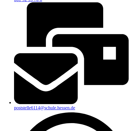
poststelle6114@schule.hessen.de