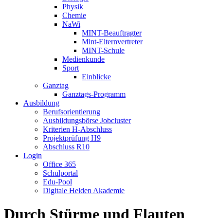
Physik
Chemie
NaWi
MINT-Beauftragter
Mint-Elternvertreter
MINT-Schule
Medienkunde
Sport
Einblicke
Ganztag
Ganztags-Programm
Ausbildung
Berufsorientierung
Ausbildungsbörse Jobcluster
Kriterien H-Abschluss
Projektprüfung H9
Abschluss R10
Login
Office 365
Schulportal
Edu-Pool
Digitale Helden Akademie
Durch Stürme und Flauten