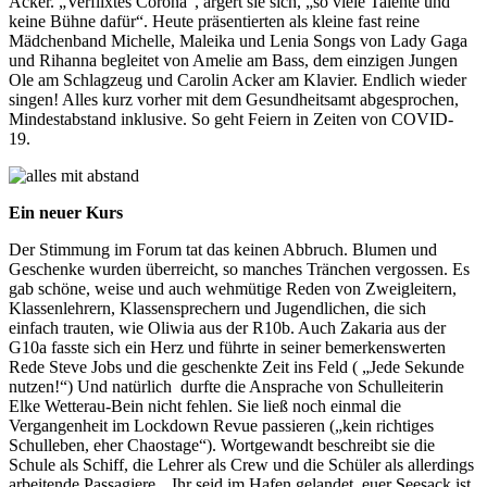
Acker. „Verflixtes Corona“, ärgert sie sich, „so viele Talente und
keine Bühne dafür“. Heute präsentierten als kleine fast reine
Mädchenband Michelle, Maleika und Lenia Songs von Lady Gaga
und Rihanna begleitet von Amelie am Bass, dem einzigen Jungen
Ole am Schlagzeug und Carolin Acker am Klavier. Endlich wieder
singen! Alles kurz vorher mit dem Gesundheitsamt abgesprochen,
Mindestabstand inklusive. So geht Feiern in Zeiten von COVID-
19.
Ein neuer Kurs
Der Stimmung im Forum tat das keinen Abbruch. Blumen und
Geschenke wurden überreicht, so manches Tränchen vergossen. Es
gab schöne, weise und auch wehmütige Reden von Zweigleitern,
Klassenlehrern, Klassensprechern und Jugendlichen, die sich
einfach trauten, wie Oliwia aus der R10b. Auch Zakaria aus der
G10a fasste sich ein Herz und führte in seiner bemerkenswerten
Rede Steve Jobs und die geschenkte Zeit ins Feld ( „Jede Sekunde
nutzen!“) Und natürlich durfte die Ansprache von Schulleiterin
Elke Wetterau-Bein nicht fehlen. Sie ließ noch einmal die
Vergangenheit im Lockdown Revue passieren („kein richtiges
Schulleben, eher Chaostage“). Wortgewandt beschreibt sie die
Schule als Schiff, die Lehrer als Crew und die Schüler als allerdings
arbeitende Passagiere. „Ihr seid im Hafen gelandet, euer Seesack ist