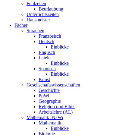
Fehlzeiten
Beurlaubung
Unterrichtszeiten
Hausmeister
Fächer
Sprachen
Französisch
Deutsch
Einblicke
Englisch
Latein
Einblicke
Spanisch
Einblicke
Kunst
Gesellschaftswissenschaften
Geschichte
PoWi
Geographie
Religion und Ethik
Arbeitslehre (AL)
Mathematik- NaWi
Mathematik
Einblicke
Biologie