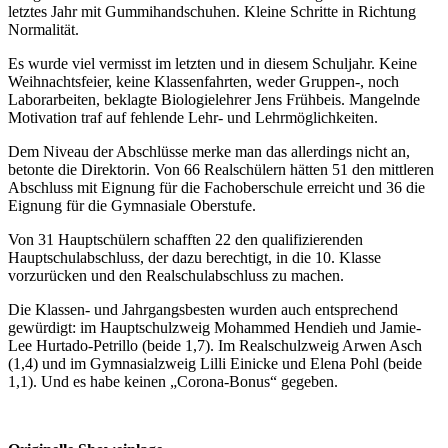
letztes Jahr mit Gummihandschuhen. Kleine Schritte in Richtung
Normalität.
Es wurde viel vermisst im letzten und in diesem Schuljahr. Keine
Weihnachtsfeier, keine Klassenfahrten, weder Gruppen-, noch
Laborarbeiten, beklagte Biologielehrer Jens Frühbeis. Mangelnde
Motivation traf auf fehlende Lehr- und Lehrmöglichkeiten.
Dem Niveau der Abschlüsse merke man das allerdings nicht an,
betonte die Direktorin. Von 66 Realschülern hätten 51 den mittleren
Abschluss mit Eignung für die Fachoberschule erreicht und 36 die
Eignung für die Gymnasiale Oberstufe.
Von 31 Hauptschülern schafften 22 den qualifizierenden
Hauptschulabschluss, der dazu berechtigt, in die 10. Klasse
vorzurücken und den Realschulabschluss zu machen.
Die Klassen- und Jahrgangsbesten wurden auch entsprechend
gewürdigt: im Hauptschulzweig Mohammed Hendieh und Jamie-
Lee Hurtado-Petrillo (beide 1,7). Im Realschulzweig Arwen Asch
(1,4) und im Gymnasialzweig Lilli Einicke und Elena Pohl (beide
1,1). Und es habe keinen „Corona-Bonus“ gegeben.