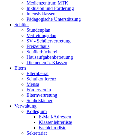
Medienzentrum MTK
Inklusion und Förderung
Intensivklassen
Pädagogische Unterstützung
Schüler
Stundenplan
Vertretungsplan
SV - Schülervertretung
Freizeithaus
Schülerbücherei
Hausaufgabenbetreuung
Die neuen 5. Klassen
Eltern
Elternbeirat
Schulkonferenz
Mensa
Förderverein
Elternvertretung
Schließfächer
Verwaltung
Kollegium
E-Mail-Adressen
Klassenlehrerliste
Fachlehrerliste
Sekretariat