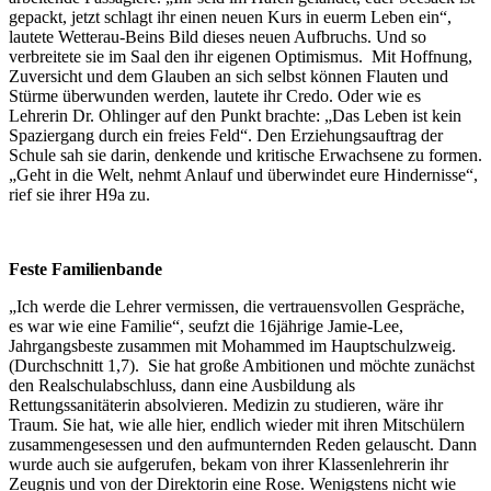
gepackt, jetzt schlagt ihr einen neuen Kurs in euerm Leben ein“,
lautete Wetterau-Beins Bild dieses neuen Aufbruchs. Und so
verbreitete sie im Saal den ihr eigenen Optimismus. Mit Hoffnung,
Zuversicht und dem Glauben an sich selbst können Flauten und
Stürme überwunden werden, lautete ihr Credo. Oder wie es
Lehrerin Dr. Ohlinger auf den Punkt brachte: „Das Leben ist kein
Spaziergang durch ein freies Feld“. Den Erziehungsauftrag der
Schule sah sie darin, denkende und kritische Erwachsene zu formen.
„Geht in die Welt, nehmt Anlauf und überwindet eure Hindernisse“,
rief sie ihrer H9a zu.
Feste Familienbande
„Ich werde die Lehrer vermissen, die vertrauensvollen Gespräche,
es war wie eine Familie“, seufzt die 16jährige Jamie-Lee,
Jahrgangsbeste zusammen mit Mohammed im Hauptschulzweig.
(Durchschnitt 1,7). Sie hat große Ambitionen und möchte zunächst
den Realschulabschluss, dann eine Ausbildung als
Rettungssanitäterin absolvieren. Medizin zu studieren, wäre ihr
Traum. Sie hat, wie alle hier, endlich wieder mit ihren Mitschülern
zusammengesessen und den aufmunternden Reden gelauscht. Dann
wurde auch sie aufgerufen, bekam von ihrer Klassenlehrerin ihr
Zeugnis und von der Direktorin eine Rose. Wenigstens nicht wie