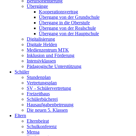
Berufsorientierung
Übergänge
Kooperationsvertrag
Übergang von der Grundschule
Übergang in die Oberstufe
Übergang von der Realschule
Übergang von der Hauptschule
Digitalisierung
Digitale Helden
Medienzentrum MTK
Inklusion und Förderung
Intensivklassen
Pädagogische Unterstützung
Schüler
Stundenplan
Vertretungsplan
SV - Schülervertretung
Freizeithaus
Schülerbücherei
Hausaufgabenbetreuung
Die neuen 5. Klassen
Eltern
Elternbeirat
Schulkonferenz
Mensa