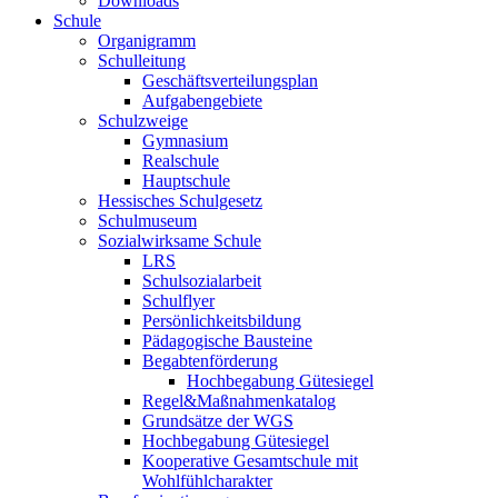
Downloads
Schule
Organigramm
Schulleitung
Geschäftsverteilungsplan
Aufgabengebiete
Schulzweige
Gymnasium
Realschule
Hauptschule
Hessisches Schulgesetz
Schulmuseum
Sozialwirksame Schule
LRS
Schulsozialarbeit
Schulflyer
Persönlichkeitsbildung
Pädagogische Bausteine
Begabtenförderung
Hochbegabung Gütesiegel
Regel&Maßnahmenkatalog
Grundsätze der WGS
Hochbegabung Gütesiegel
Kooperative Gesamtschule mit
Wohlfühlcharakter