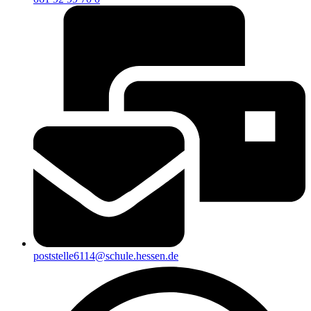
poststelle6114@schule.hessen.de