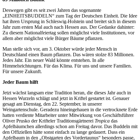
Deswegen gibt es seit zwei Jahren das sogenannte
„EINHEITSBUDDELN“ zum Tag der Deutschen Einheit. Die Idee
hat ihren Ursprung in Schleswig-Holstein und breitet sich in diesem
Jahr zum ersten Mal auch nach Hessen aus. Der Gedanke dahinter:
Zu diesem Nationalfeiertag sollen möglichst viele Institutionen, vor
allem aber möglichst viele Bürger Bäume pflanzen.
Man stelle sich vor, am 3. Oktober würde jeder Mensch in
Deutschland einen Baum pflanzen. Das wären stolze 83 Millionen.
Jedes Jahr. Ein neuer Wald könnte entstehen. In alle
Himmelsrichtungen. Für das Klima. Für uns und unsere Familien.
Für unsere Zukunft.
Jeder Baum hilft
Jetzt wächst langsam eine Tradition heran, die dieses Jahr auch in
Hessen Wurzeln schlägt und jetzt in Kriftel gestartet ist. Genauer
gesagt am Dienstag, den 22. September, in unserer
Weingartenschule. Geradezu hineingehauen in die vertrocknete Erde
hatten verdiente Mitarbeiter unter Mitwirkung von Geschäftsführer
Oliver Prusko der Krifteler Traditionsgärtnerei
Tropica
das
Apfelbäumchen allerdings schon am Freitag davor. Das Buddeln mit
den Offiziellen hätte sonst einfach zu lange gedauert. Dass ein
Apfelbaum in den „Obstgarten des Vordertaunus“ besonders passe,