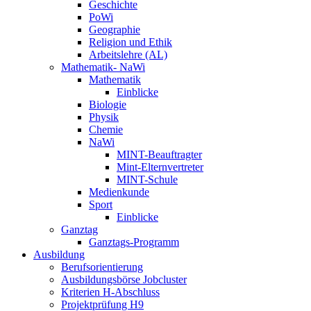
Geschichte
PoWi
Geographie
Religion und Ethik
Arbeitslehre (AL)
Mathematik- NaWi
Mathematik
Einblicke
Biologie
Physik
Chemie
NaWi
MINT-Beauftragter
Mint-Elternvertreter
MINT-Schule
Medienkunde
Sport
Einblicke
Ganztag
Ganztags-Programm
Ausbildung
Berufsorientierung
Ausbildungsbörse Jobcluster
Kriterien H-Abschluss
Projektprüfung H9