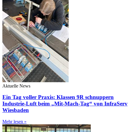
Aktuelle News
Ein Tag voller Praxis: Klassen 9R schnuppern
Industrie-Luft beim „Mit-Mach-Tag“ von InfraServ
Wiesbaden
Mehr lesen »