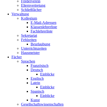
Förderverein
Elternvertretung
Schließfächer
Verwaltung
Kollegium
E-Mail-Adressen
Klassenlehrerliste
Fachlehrerliste
Sekretariat
Fehlzeiten
Beurlaubung
Unterrichtszeiten
Hausmeister
Fächer
Sprachen
Französisch
Deutsch
Einblicke
Englisch
Latein
Einblicke
Spanisch
Einblicke
Kunst
Gesellschaftswissenschaften