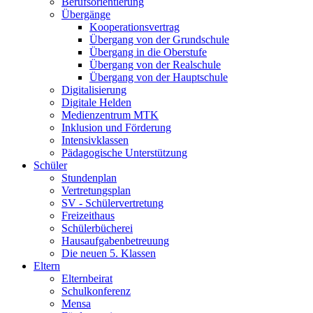
Berufsorientierung
Übergänge
Kooperationsvertrag
Übergang von der Grundschule
Übergang in die Oberstufe
Übergang von der Realschule
Übergang von der Hauptschule
Digitalisierung
Digitale Helden
Medienzentrum MTK
Inklusion und Förderung
Intensivklassen
Pädagogische Unterstützung
Schüler
Stundenplan
Vertretungsplan
SV - Schülervertretung
Freizeithaus
Schülerbücherei
Hausaufgabenbetreuung
Die neuen 5. Klassen
Eltern
Elternbeirat
Schulkonferenz
Mensa