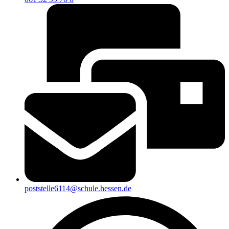
poststelle6114@schule.hessen.de