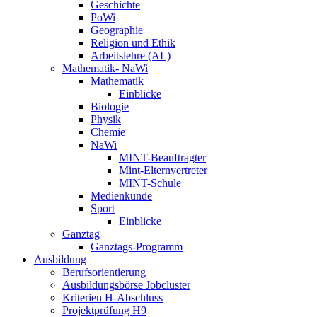
Geschichte
PoWi
Geographie
Religion und Ethik
Arbeitslehre (AL)
Mathematik- NaWi
Mathematik
Einblicke
Biologie
Physik
Chemie
NaWi
MINT-Beauftragter
Mint-Elternvertreter
MINT-Schule
Medienkunde
Sport
Einblicke
Ganztag
Ganztags-Programm
Ausbildung
Berufsorientierung
Ausbildungsbörse Jobcluster
Kriterien H-Abschluss
Projektprüfung H9