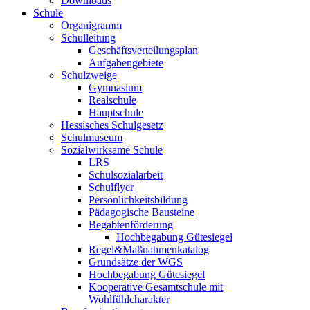
Downloads
Schule
Organigramm
Schulleitung
Geschäftsverteilungsplan
Aufgabengebiete
Schulzweige
Gymnasium
Realschule
Hauptschule
Hessisches Schulgesetz
Schulmuseum
Sozialwirksame Schule
LRS
Schulsozialarbeit
Schulflyer
Persönlichkeitsbildung
Pädagogische Bausteine
Begabtenförderung
Hochbegabung Gütesiegel
Regel&Maßnahmenkatalog
Grundsätze der WGS
Hochbegabung Gütesiegel
Kooperative Gesamtschule mit
Wohlfühlcharakter