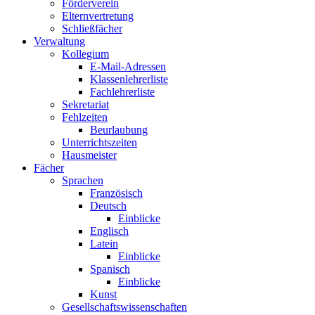
Förderverein
Elternvertretung
Schließfächer
Verwaltung
Kollegium
E-Mail-Adressen
Klassenlehrerliste
Fachlehrerliste
Sekretariat
Fehlzeiten
Beurlaubung
Unterrichtszeiten
Hausmeister
Fächer
Sprachen
Französisch
Deutsch
Einblicke
Englisch
Latein
Einblicke
Spanisch
Einblicke
Kunst
Gesellschaftswissenschaften