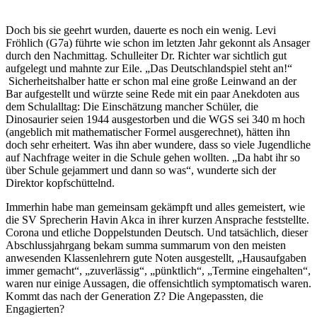
Doch bis sie geehrt wurden, dauerte es noch ein wenig. Levi
Fröhlich (G7a) führte wie schon im letzten Jahr gekonnt als Ansager
durch den Nachmittag. Schulleiter Dr. Richter war sichtlich gut
aufgelegt und mahnte zur Eile. „Das Deutschlandspiel steht an!“
Sicherheitshalber hatte er schon mal eine große Leinwand an der
Bar aufgestellt und würzte seine Rede mit ein paar Anekdoten aus
dem Schulalltag: Die Einschätzung mancher Schüler, die
Dinosaurier seien 1944 ausgestorben und die WGS sei 340 m hoch
(angeblich mit mathematischer Formel ausgerechnet), hätten ihn
doch sehr erheitert. Was ihn aber wundere, dass so viele Jugendliche
auf Nachfrage weiter in die Schule gehen wollten. „Da habt ihr so
über Schule gejammert und dann so was“, wunderte sich der
Direktor kopfschüttelnd.
Immerhin habe man gemeinsam gekämpft und alles gemeistert, wie
die SV Sprecherin Havin Akca in ihrer kurzen Ansprache feststellte.
Corona und etliche Doppelstunden Deutsch. Und tatsächlich, dieser
Abschlussjahrgang bekam summa summarum von den meisten
anwesenden Klassenlehrern gute Noten ausgestellt, „Hausaufgaben
immer gemacht“, „zuverlässig“, „pünktlich“, „Termine eingehalten“,
waren nur einige Aussagen, die offensichtlich symptomatisch waren.
Kommt das nach der Generation Z? Die Angepassten, die
Engagierten?