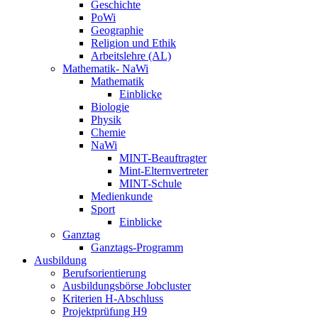
Geschichte
PoWi
Geographie
Religion und Ethik
Arbeitslehre (AL)
Mathematik- NaWi
Mathematik
Einblicke
Biologie
Physik
Chemie
NaWi
MINT-Beauftragter
Mint-Elternvertreter
MINT-Schule
Medienkunde
Sport
Einblicke
Ganztag
Ganztags-Programm
Ausbildung
Berufsorientierung
Ausbildungsbörse Jobcluster
Kriterien H-Abschluss
Projektprüfung H9