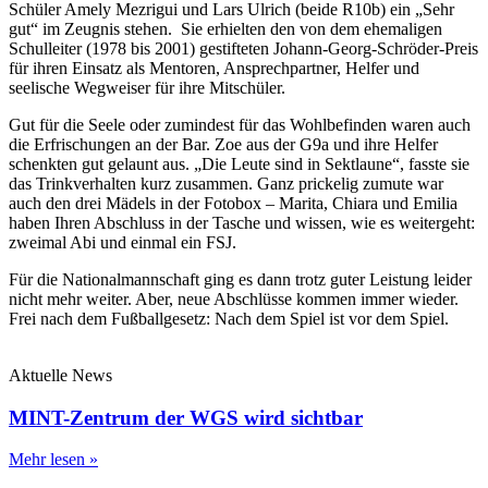
Schüler Amely Mezrigui und Lars Ulrich (beide R10b) ein „Sehr
gut“ im Zeugnis stehen. Sie erhielten den von dem ehemaligen
Schulleiter (1978 bis 2001) gestifteten Johann-Georg-Schröder-Preis
für ihren Einsatz als Mentoren, Ansprechpartner, Helfer und
seelische Wegweiser für ihre Mitschüler.
Gut für die Seele oder zumindest für das Wohlbefinden waren auch
die Erfrischungen an der Bar. Zoe aus der G9a und ihre Helfer
schenkten gut gelaunt aus. „Die Leute sind in Sektlaune“, fasste sie
das Trinkverhalten kurz zusammen. Ganz prickelig zumute war
auch den drei Mädels in der Fotobox – Marita, Chiara und Emilia
haben Ihren Abschluss in der Tasche und wissen, wie es weitergeht:
zweimal Abi und einmal ein FSJ.
Für die Nationalmannschaft ging es dann trotz guter Leistung leider
nicht mehr weiter. Aber, neue Abschlüsse kommen immer wieder.
Frei nach dem Fußballgesetz: Nach dem Spiel ist vor dem Spiel.
Aktuelle News
MINT-Zentrum der WGS wird sichtbar
Mehr lesen »