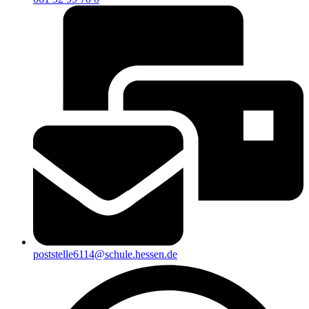
poststelle6114@schule.hessen.de