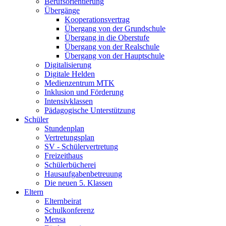
Berufsorientierung
Übergänge
Kooperationsvertrag
Übergang von der Grundschule
Übergang in die Oberstufe
Übergang von der Realschule
Übergang von der Hauptschule
Digitalisierung
Digitale Helden
Medienzentrum MTK
Inklusion und Förderung
Intensivklassen
Pädagogische Unterstützung
Schüler
Stundenplan
Vertretungsplan
SV - Schülervertretung
Freizeithaus
Schülerbücherei
Hausaufgabenbetreuung
Die neuen 5. Klassen
Eltern
Elternbeirat
Schulkonferenz
Mensa