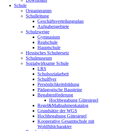
Downloads
Schule
Organigramm
Schulleitung
Geschäftsverteilungsplan
Aufgabengebiete
Schulzweige
Gymnasium
Realschule
Hauptschule
Hessisches Schulgesetz
Schulmuseum
Sozialwirksame Schule
LRS
Schulsozialarbeit
Schulflyer
Persönlichkeitsbildung
Pädagogische Bausteine
Begabtenförderung
Hochbegabung Gütesiegel
Regel&Maßnahmenkatalog
Grundsätze der WGS
Hochbegabung Gütesiegel
Kooperative Gesamtschule mit
Wohlfühlcharakter