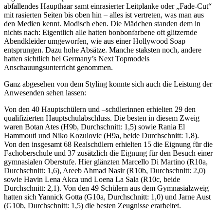
abfallendes Haupthaar samt einrasierter Leitplanke oder „Fade-Cut“
mit rasierten Seiten bis oben hin – alles ist vertreten, was man aus
den Medien kennt. Modisch eben. Die Mädchen standen dem in
nichts nach: Eigentlich alle hatten bonbonfarbene oft glitzernde
Abendkleider umgeworfen, wie aus einer Hollywood Soap
entsprungen. Dazu hohe Absätze. Manche staksten noch, andere
hatten sichtlich bei Germany’s Next Topmodels
Anschauungsunterricht genommen.
Ganz abgesehen von dem Styling konnte sich auch die Leistung der
Anwesenden sehen lassen:
Von den 40 Hauptschülern und –schülerinnen erhielten 29 den
qualifizierten Hauptschulabschluss. Die besten in diesem Zweig
waren Botan Ates (H9b, Durchschnitt: 1,5) sowie Rania El
Hammouti und Niko Kozulovic (H9a, beide Durchschnitt: 1,8).
Von den insgesamt 68 Realschülern erhielten 15 die Eignung für die
Fachoberschule und 37 zusätzlich die Eignung für den Besuch einer
gymnasialen Oberstufe. Hier glänzten Marcello Di Martino (R10a,
Durchschnitt: 1,6), Areeb Ahmad Nasir (R10b, Durchschnitt: 2,0)
sowie Havin Lena Akca und Loena La Sala (R10c, beide
Durchschnitt: 2,1). Von den 49 Schülern aus dem Gymnasialzweig
hatten sich Yannick Gotta (G10a, Durchschnitt: 1,0) und Jarne Aust
(G10b, Durchschnitt: 1,5) die besten Zeugnisse erarbeitet.