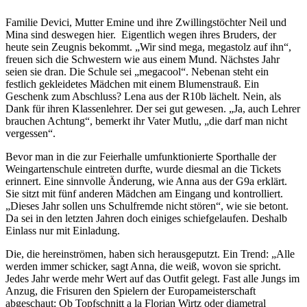
Familie Devici, Mutter Emine und ihre Zwillingstöchter Neil und
Mina sind deswegen hier. Eigentlich wegen ihres Bruders, der
heute sein Zeugnis bekommt. „Wir sind mega, megastolz auf ihn“,
freuen sich die Schwestern wie aus einem Mund. Nächstes Jahr
seien sie dran. Die Schule sei „megacool“. Nebenan steht ein
festlich gekleidetes Mädchen mit einem Blumenstrauß. Ein
Geschenk zum Abschluss? Lena aus der R10b lächelt. Nein, als
Dank für ihren Klassenlehrer. Der sei gut gewesen. „Ja, auch Lehrer
brauchen Achtung“, bemerkt ihr Vater Mutlu, „die darf man nicht
vergessen“.
Bevor man in die zur Feierhalle umfunktionierte Sporthalle der
Weingartenschule eintreten durfte, wurde diesmal an die Tickets
erinnert. Eine sinnvolle Änderung, wie Anna aus der G9a erklärt.
Sie sitzt mit fünf anderen Mädchen am Eingang und kontrolliert.
„Dieses Jahr sollen uns Schulfremde nicht stören“, wie sie betont.
Da sei in den letzten Jahren doch einiges schiefgelaufen. Deshalb
Einlass nur mit Einladung.
Die, die hereinströmen, haben sich herausgeputzt. Ein Trend: „Alle
werden immer schicker, sagt Anna, die weiß, wovon sie spricht.
Jedes Jahr werde mehr Wert auf das Outfit gelegt. Fast alle Jungs im
Anzug, die Frisuren den Spielern der Europameisterschaft
abgeschaut: Ob Topfschnitt a la Florian Wirtz oder diametral