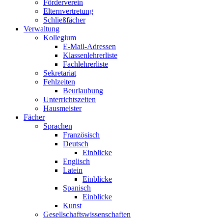
Förderverein
Elternvertretung
Schließfächer
Verwaltung
Kollegium
E-Mail-Adressen
Klassenlehrerliste
Fachlehrerliste
Sekretariat
Fehlzeiten
Beurlaubung
Unterrichtszeiten
Hausmeister
Fächer
Sprachen
Französisch
Deutsch
Einblicke
Englisch
Latein
Einblicke
Spanisch
Einblicke
Kunst
Gesellschaftswissenschaften