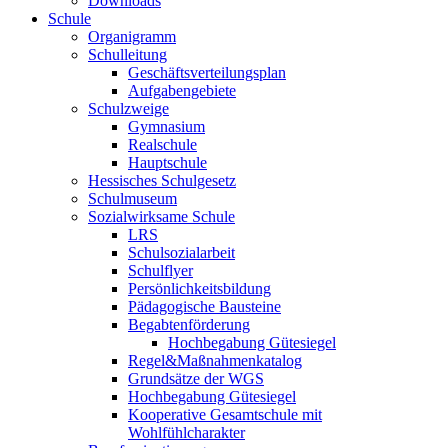
Downloads
Schule
Organigramm
Schulleitung
Geschäftsverteilungsplan
Aufgabengebiete
Schulzweige
Gymnasium
Realschule
Hauptschule
Hessisches Schulgesetz
Schulmuseum
Sozialwirksame Schule
LRS
Schulsozialarbeit
Schulflyer
Persönlichkeitsbildung
Pädagogische Bausteine
Begabtenförderung
Hochbegabung Gütesiegel
Regel&Maßnahmenkatalog
Grundsätze der WGS
Hochbegabung Gütesiegel
Kooperative Gesamtschule mit
Wohlfühlcharakter