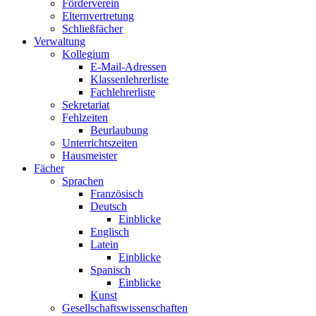
Förderverein
Elternvertretung
Schließfächer
Verwaltung
Kollegium
E-Mail-Adressen
Klassenlehrerliste
Fachlehrerliste
Sekretariat
Fehlzeiten
Beurlaubung
Unterrichtszeiten
Hausmeister
Fächer
Sprachen
Französisch
Deutsch
Einblicke
Englisch
Latein
Einblicke
Spanisch
Einblicke
Kunst
Gesellschaftswissenschaften