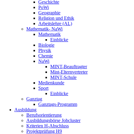
Geschichte
PoWi
Geographie
Religion und Ethik
Arbeitslehre (AL)
Mathematik- NaWi
Mathematik
Einblicke
Biologie
Physik
Chemie
NaWi
MINT-Beauftragter
Mint-Elternvertreter
MINT-Schule
Medienkunde
Sport
Einblicke
Ganztag
Ganztags-Programm
Ausbildung
Berufsorientierung
Ausbildungsbörse Jobcluster
Kriterien H-Abschluss
Projektprüfung H9