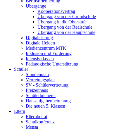
Berufsorientierung
Übergänge
Kooperationsvertrag
Übergang von der Grundschule
Übergang in die Oberstufe
Übergang von der Realschule
Übergang von der Hauptschule
Digitalisierung
Digitale Helden
Medienzentrum MTK
Inklusion und Förderung
Intensivklassen
Pädagogische Unterstützung
Schüler
Stundenplan
Vertretungsplan
SV - Schülervertretung
Freizeithaus
Schülerbücherei
Hausaufgabenbetreuung
Die neuen 5. Klassen
Eltern
Elternbeirat
Schulkonferenz
Mensa