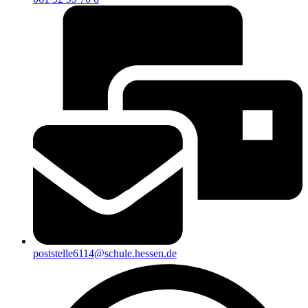
poststelle6114@schule.hessen.de