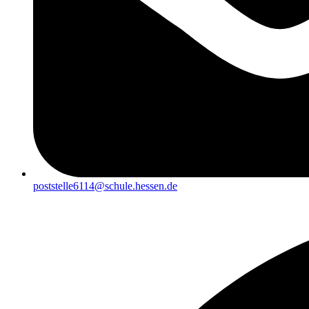
poststelle6114@schule.hessen.de