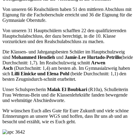
Von unseren 66 Realschülern haben 51 den mittleren Abschluss mit
Eignung für die Fachoberschule erreicht und 36 die Eignung für die
Gymnasiale Oberstufe.
Von unseren 31 Hauptschülern schafften 22 den qualifizierenden
Hauptschulabschluss, der dazu berechtigt, in die 10. Klasse
vorzurücken und den Realschulabschluss zu machen.
Die Klassen- und Jahrgangsbesten Schüler im Hauptschulzweig
sind
Mohammed Hendieh
und
Jamie-Lee Hurtado-Petrillo
(beide
Durchschnitt: 1,7). Im Realschulzweig schnitt
Arwen
Asch
(Durchschnitt: 1,4) am besten ab. Im Gymnasialzweig haben
sich
Lilli Einicke und Elena Pohl
(beide Durchschnitt: 1,1) den
besten Zeugnisdurch-schnitt erarbeitet.
Unser Schulsprecherin
Malak El Boubkari
(R10a), Schulleiterin
Frau Wetterau-Bein und die Klassenlehrkräfte fanden bewegende
und wehmütige Abschiedsworte.
Wir wünschen Euch alles Gute für Eure Zukunft und viele schöne
Erinnerungen an unsere WGS und hoffen, dass Ihr uns ab und an
besucht und erzählt, wie es Euch geht.