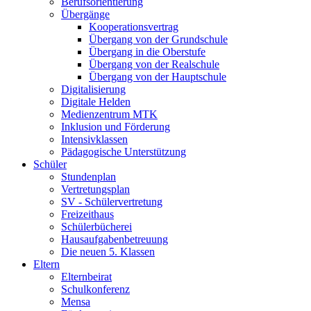
Berufsorientierung
Übergänge
Kooperationsvertrag
Übergang von der Grundschule
Übergang in die Oberstufe
Übergang von der Realschule
Übergang von der Hauptschule
Digitalisierung
Digitale Helden
Medienzentrum MTK
Inklusion und Förderung
Intensivklassen
Pädagogische Unterstützung
Schüler
Stundenplan
Vertretungsplan
SV - Schülervertretung
Freizeithaus
Schülerbücherei
Hausaufgabenbetreuung
Die neuen 5. Klassen
Eltern
Elternbeirat
Schulkonferenz
Mensa