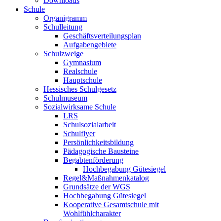
Downloads
Schule
Organigramm
Schulleitung
Geschäftsverteilungsplan
Aufgabengebiete
Schulzweige
Gymnasium
Realschule
Hauptschule
Hessisches Schulgesetz
Schulmuseum
Sozialwirksame Schule
LRS
Schulsozialarbeit
Schulflyer
Persönlichkeitsbildung
Pädagogische Bausteine
Begabtenförderung
Hochbegabung Gütesiegel
Regel&Maßnahmenkatalog
Grundsätze der WGS
Hochbegabung Gütesiegel
Kooperative Gesamtschule mit
Wohlfühlcharakter