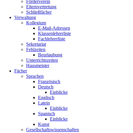
Förderverein
Elternvertretung
Schließfächer
Verwaltung
Kollegium
E-Mail-Adressen
Klassenlehrerliste
Fachlehrerliste
Sekretariat
Fehlzeiten
Beurlaubung
Unterrichtszeiten
Hausmeister
Fächer
Sprachen
Französisch
Deutsch
Einblicke
Englisch
Latein
Einblicke
Spanisch
Einblicke
Kunst
Gesellschaftswissenschaften