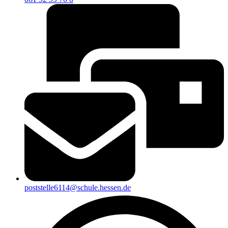
poststelle6114@schule.hessen.de