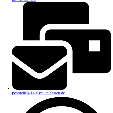
poststelle6114@schule.hessen.de