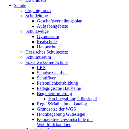
Downloads
Schule
Organigramm
Schulleitung
Geschäftsverteilungsplan
Aufgabengebiete
Schulzweige
Gymnasium
Realschule
Hauptschule
Hessisches Schulgesetz
Schulmuseum
Sozialwirksame Schule
LRS
Schulsozialarbeit
Schulflyer
Persönlichkeitsbildung
Pädagogische Bausteine
Begabtenförderung
Hochbegabung Gütesiegel
Regel&Maßnahmenkatalog
Grundsätze der WGS
Hochbegabung Gütesiegel
Kooperative Gesamtschule mit
Wohlfühlcharakter