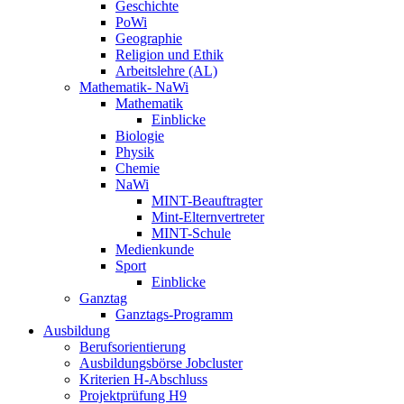
Geschichte
PoWi
Geographie
Religion und Ethik
Arbeitslehre (AL)
Mathematik- NaWi
Mathematik
Einblicke
Biologie
Physik
Chemie
NaWi
MINT-Beauftragter
Mint-Elternvertreter
MINT-Schule
Medienkunde
Sport
Einblicke
Ganztag
Ganztags-Programm
Ausbildung
Berufsorientierung
Ausbildungsbörse Jobcluster
Kriterien H-Abschluss
Projektprüfung H9