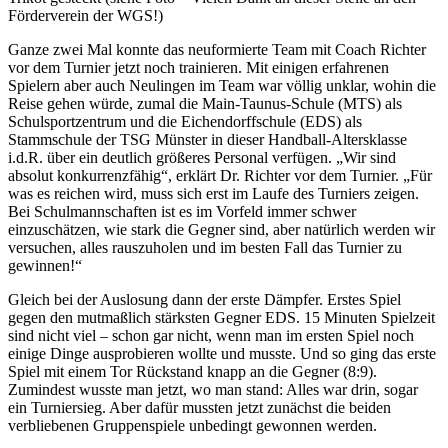
Förderverein der WGS!)
Ganze zwei Mal konnte das neuformierte Team mit Coach Richter
vor dem Turnier jetzt noch trainieren. Mit einigen erfahrenen
Spielern aber auch Neulingen im Team war völlig unklar, wohin die
Reise gehen würde, zumal die Main-Taunus-Schule (MTS) als
Schulsportzentrum und die Eichendorffschule (EDS) als
Stammschule der TSG Münster in dieser Handball-Altersklasse
i.d.R. über ein deutlich größeres Personal verfügen. „Wir sind
absolut konkurrenzfähig“, erklärt Dr. Richter vor dem Turnier. „Für
was es reichen wird, muss sich erst im Laufe des Turniers zeigen.
Bei Schulmannschaften ist es im Vorfeld immer schwer
einzuschätzen, wie stark die Gegner sind, aber natürlich werden wir
versuchen, alles rauszuholen und im besten Fall das Turnier zu
gewinnen!“
Gleich bei der Auslosung dann der erste Dämpfer. Erstes Spiel
gegen den mutmaßlich stärksten Gegner EDS. 15 Minuten Spielzeit
sind nicht viel – schon gar nicht, wenn man im ersten Spiel noch
einige Dinge ausprobieren wollte und musste. Und so ging das erste
Spiel mit einem Tor Rückstand knapp an die Gegner (8:9).
Zumindest wusste man jetzt, wo man stand: Alles war drin, sogar
ein Turniersieg. Aber dafür mussten jetzt zunächst die beiden
verbliebenen Gruppenspiele unbedingt gewonnen werden.