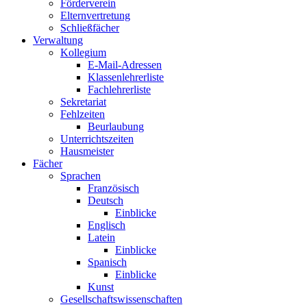
Förderverein
Elternvertretung
Schließfächer
Verwaltung
Kollegium
E-Mail-Adressen
Klassenlehrerliste
Fachlehrerliste
Sekretariat
Fehlzeiten
Beurlaubung
Unterrichtszeiten
Hausmeister
Fächer
Sprachen
Französisch
Deutsch
Einblicke
Englisch
Latein
Einblicke
Spanisch
Einblicke
Kunst
Gesellschaftswissenschaften