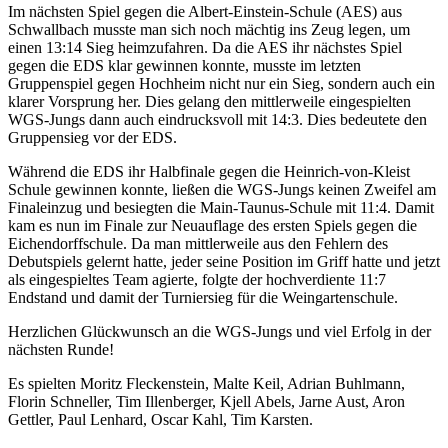
Im nächsten Spiel gegen die Albert-Einstein-Schule (AES) aus
Schwallbach musste man sich noch mächtig ins Zeug legen, um
einen 13:14 Sieg heimzufahren. Da die AES ihr nächstes Spiel
gegen die EDS klar gewinnen konnte, musste im letzten
Gruppenspiel gegen Hochheim nicht nur ein Sieg, sondern auch ein
klarer Vorsprung her. Dies gelang den mittlerweile eingespielten
WGS-Jungs dann auch eindrucksvoll mit 14:3. Dies bedeutete den
Gruppensieg vor der EDS.
Während die EDS ihr Halbfinale gegen die Heinrich-von-Kleist
Schule gewinnen konnte, ließen die WGS-Jungs keinen Zweifel am
Finaleinzug und besiegten die Main-Taunus-Schule mit 11:4. Damit
kam es nun im Finale zur Neuauflage des ersten Spiels gegen die
Eichendorffschule. Da man mittlerweile aus den Fehlern des
Debutspiels gelernt hatte, jeder seine Position im Griff hatte und jetzt
als eingespieltes Team agierte, folgte der hochverdiente 11:7
Endstand und damit der Turniersieg für die Weingartenschule.
Herzlichen Glückwunsch an die WGS-Jungs und viel Erfolg in der
nächsten Runde!
Es spielten Moritz Fleckenstein, Malte Keil, Adrian Buhlmann,
Florin Schneller, Tim Illenberger, Kjell Abels, Jarne Aust, Aron
Gettler, Paul Lenhard, Oscar Kahl, Tim Karsten.