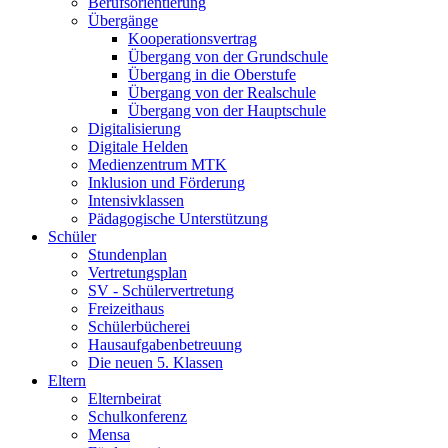
Berufsorientierung
Übergänge
Kooperationsvertrag
Übergang von der Grundschule
Übergang in die Oberstufe
Übergang von der Realschule
Übergang von der Hauptschule
Digitalisierung
Digitale Helden
Medienzentrum MTK
Inklusion und Förderung
Intensivklassen
Pädagogische Unterstützung
Schüler
Stundenplan
Vertretungsplan
SV - Schülervertretung
Freizeithaus
Schülerbücherei
Hausaufgabenbetreuung
Die neuen 5. Klassen
Eltern
Elternbeirat
Schulkonferenz
Mensa