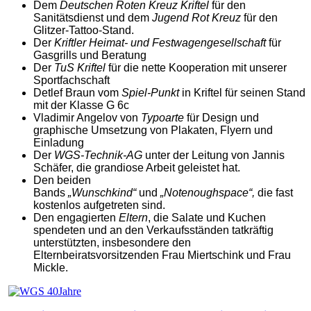
Dem
Deutschen Roten Kreuz Kriftel
für den
Sanitätsdienst und dem
Jugend Rot Kreuz
für den
Glitzer-Tattoo-Stand.
Der
Kriftler Heimat- und Festwagengesellschaft
für
Gasgrills und Beratung
Der
TuS Kriftel
für die nette Kooperation mit unserer
Sportfachschaft
Detlef Braun vom
Spiel-Punkt
in Kriftel für seinen Stand
mit der Klasse G 6c
Vladimir Angelov von
Typoarte
für Design und
graphische Umsetzung von Plakaten, Flyern und
Einladung
Der
WGS-Technik-AG
unter der Leitung von Jannis
Schäfer, die grandiose Arbeit geleistet hat.
Den beiden
Bands
„Wunschkind“
und
„Notenoughspace“,
die fast
kostenlos aufgetreten sind.
Den engagierten
Eltern
, die Salate und Kuchen
spendeten und an den Verkaufsständen tatkräftig
unterstützten, insbesondere den
Elternbeiratsvorsitzenden Frau Miertschink und Frau
Mickle.