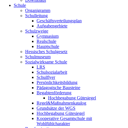
Downloads
Schule
Organigramm
Schulleitung
Geschäftsverteilungsplan
Aufgabengebiete
Schulzweige
Gymnasium
Realschule
Hauptschule
Hessisches Schulgesetz
Schulmuseum
Sozialwirksame Schule
LRS
Schulsozialarbeit
Schulflyer
Persönlichkeitsbildung
Pädagogische Bausteine
Begabtenförderung
Hochbegabung Gütesiegel
Regel&Maßnahmenkatalog
Grundsätze der WGS
Hochbegabung Gütesiegel
Kooperative Gesamtschule mit
Wohlfühlcharakter