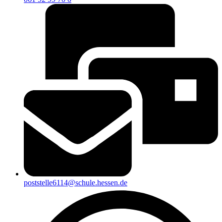
poststelle6114@schule.hessen.de