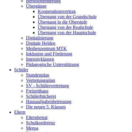
Berufsorientierung
Übergänge
Kooperationsvertrag
Übergang von der Grundschule
Übergang in die Oberstufe
Übergang von der Realschule
Übergang von der Hauptschule
Digitalisierung
Digitale Helden
Medienzentrum MTK
Inklusion und Förderung
Intensivklassen
Pädagogische Unterstützung
Schüler
Stundenplan
Vertretungsplan
SV - Schülervertretung
Freizeithaus
Schülerbücherei
Hausaufgabenbetreuung
Die neuen 5. Klassen
Eltern
Elternbeirat
Schulkonferenz
Mensa