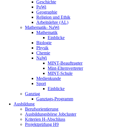
Geschichte
PoWi
Geographie
Religion und Ethik
Arbeitslehre (AL)
Mathematik- NaWi
Mathematik
Einblicke
Biologie
Physik
Chemie
NaWi
MINT-Beauftragter
Mint-Elternvertreter
MINT-Schule
Medienkunde
Sport
Einblicke
Ganztag
Ganztags-Programm
Ausbildung
Berufsorientierung
Ausbildungsbörse Jobcluster
Kriterien H-Abschluss
Projektprüfung H9