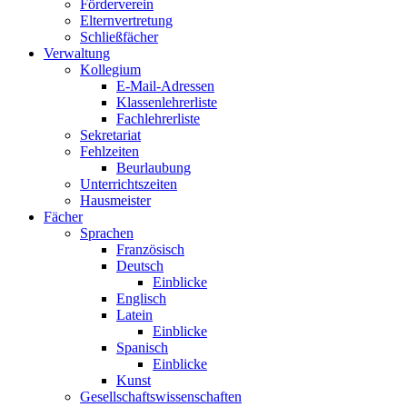
Förderverein
Elternvertretung
Schließfächer
Verwaltung
Kollegium
E-Mail-Adressen
Klassenlehrerliste
Fachlehrerliste
Sekretariat
Fehlzeiten
Beurlaubung
Unterrichtszeiten
Hausmeister
Fächer
Sprachen
Französisch
Deutsch
Einblicke
Englisch
Latein
Einblicke
Spanisch
Einblicke
Kunst
Gesellschaftswissenschaften