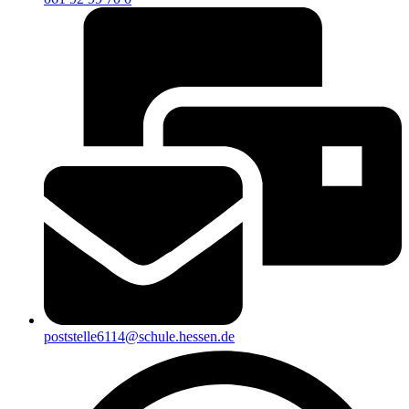
poststelle6114@schule.hessen.de