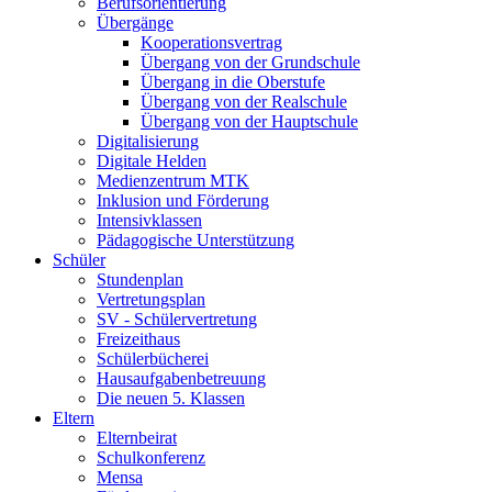
Berufsorientierung
Übergänge
Kooperationsvertrag
Übergang von der Grundschule
Übergang in die Oberstufe
Übergang von der Realschule
Übergang von der Hauptschule
Digitalisierung
Digitale Helden
Medienzentrum MTK
Inklusion und Förderung
Intensivklassen
Pädagogische Unterstützung
Schüler
Stundenplan
Vertretungsplan
SV - Schülervertretung
Freizeithaus
Schülerbücherei
Hausaufgabenbetreuung
Die neuen 5. Klassen
Eltern
Elternbeirat
Schulkonferenz
Mensa