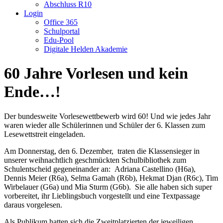
Abschluss R10
Login
Office 365
Schulportal
Edu-Pool
Digitale Helden Akademie
60 Jahre Vorlesen und kein
Ende…!
Der bundesweite Vorlesewettbewerb wird 60! Und wie jedes Jahr
waren wieder alle Schülerinnen und Schüler der 6. Klassen zum
Lesewettstreit eingeladen.
Am Donnerstag, den 6. Dezember, traten die Klassensieger in
unserer weihnachtlich geschmückten Schulbibliothek zum
Schulentscheid gegeneinander an: Adriana Castellino (H6a),
Dennis Meier (R6a), Selma Gamah (R6b), Hekmat Djan (R6c), Tim
Wirbelauer (G6a) und Mia Sturm (G6b). Sie alle haben sich super
vorbereitet, ihr Lieblingsbuch vorgestellt und eine Textpassage
daraus vorgelesen.
Als Publikum hatten sich die Zweitplatzierten der jeweiligen