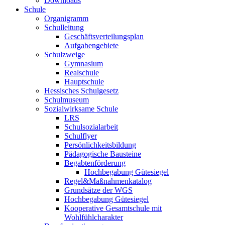
Downloads
Schule
Organigramm
Schulleitung
Geschäftsverteilungsplan
Aufgabengebiete
Schulzweige
Gymnasium
Realschule
Hauptschule
Hessisches Schulgesetz
Schulmuseum
Sozialwirksame Schule
LRS
Schulsozialarbeit
Schulflyer
Persönlichkeitsbildung
Pädagogische Bausteine
Begabtenförderung
Hochbegabung Gütesiegel
Regel&Maßnahmenkatalog
Grundsätze der WGS
Hochbegabung Gütesiegel
Kooperative Gesamtschule mit
Wohlfühlcharakter