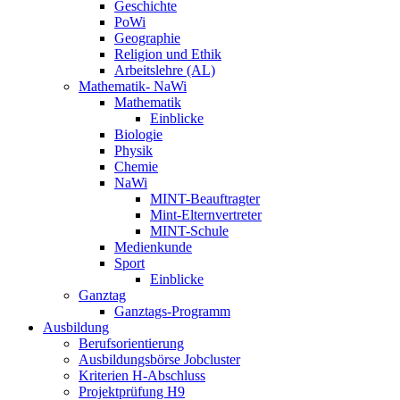
Geschichte
PoWi
Geographie
Religion und Ethik
Arbeitslehre (AL)
Mathematik- NaWi
Mathematik
Einblicke
Biologie
Physik
Chemie
NaWi
MINT-Beauftragter
Mint-Elternvertreter
MINT-Schule
Medienkunde
Sport
Einblicke
Ganztag
Ganztags-Programm
Ausbildung
Berufsorientierung
Ausbildungsbörse Jobcluster
Kriterien H-Abschluss
Projektprüfung H9