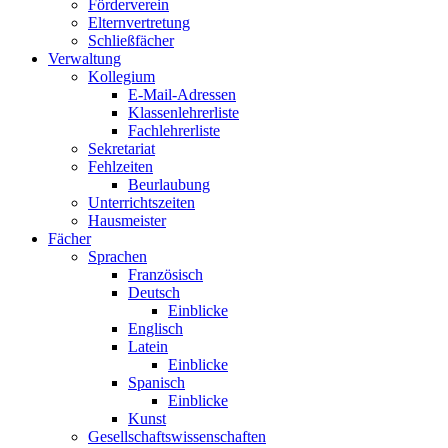
Förderverein
Elternvertretung
Schließfächer
Verwaltung
Kollegium
E-Mail-Adressen
Klassenlehrerliste
Fachlehrerliste
Sekretariat
Fehlzeiten
Beurlaubung
Unterrichtszeiten
Hausmeister
Fächer
Sprachen
Französisch
Deutsch
Einblicke
Englisch
Latein
Einblicke
Spanisch
Einblicke
Kunst
Gesellschaftswissenschaften